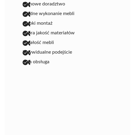
fachowe doradztwo
solidne wykonanie mebli
szybki montaż
dobra jakość materiałów
trwałość mebli
indywidualne podejście
miła obsługa