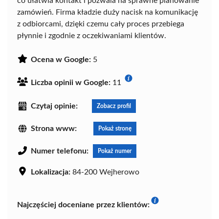
co ułatwia kontakt i pozwala na sprawne planowanie
zamówień. Firma kładzie duży nacisk na komunikację
z odbiorcami, dzięki czemu cały proces przebiega
płynnie i zgodnie z oczekiwaniami klientów.
Ocena w Google:
5
Liczba opinii w Google:
11
Czytaj opinie:
Zobacz profil
Strona www:
Pokaż stronę
Numer telefonu:
Pokaż numer
Lokalizacja:
84-200 Wejherowo
Najczęściej doceniane przez klientów: