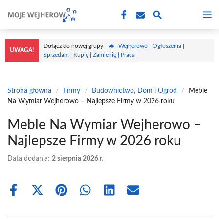
Przejdź
M
do
treści
Dołącz do nowej grupy
Wejherowo - Ogłoszenia |
UWAGA!
Sprzedam | Kupię | Zamienię | Praca
Strona główna
/
Firmy
/
Budownictwo, Dom i Ogród
/
Meble
Na Wymiar Wejherowo – Najlepsze Firmy w 2026 roku
Meble Na Wymiar Wejherowo –
Najlepsze Firmy w 2026 roku
Data dodania:
2 sierpnia 2026 r.
Share
Share
Share
Share
Share
Share
on
on
on
on
on
on
Facebook
X
Pinterest
WhatsApp
LinkedIn
Email
(Twitter)