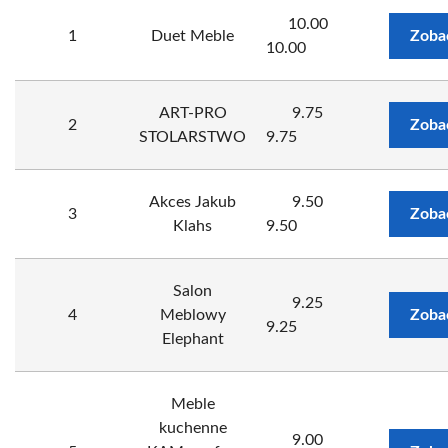
10.00
1
Duet Meble
Zoba
10.00
ART-PRO
9.75
2
Zoba
STOLARSTWO
9.75
Akces Jakub
9.50
3
Zoba
Klahs
9.50
Salon
9.25
4
Meblowy
Zoba
9.25
Elephant
Meble
kuchenne
9.00