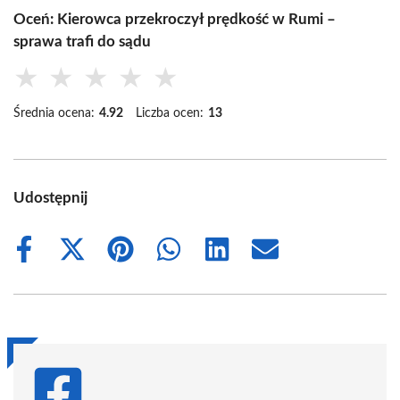
Oceń: Kierowca przekroczył prędkość w Rumi –
sprawa trafi do sądu
★
★
★
★
★
Średnia ocena:
4.92
Liczba ocen:
13
Udostępnij
Share
Share
Share
Share
Share
Share
on
on
on
on
on
on
Facebook
X
Pinterest
WhatsApp
LinkedIn
Email
(Twitter)