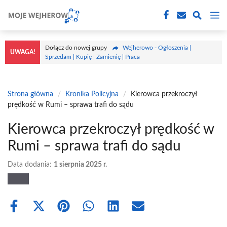
Przejdź
M
do
treści
Dołącz do nowej grupy
Wejherowo - Ogłoszenia |
UWAGA!
Sprzedam | Kupię | Zamienię | Praca
Strona główna
/
Kronika Policyjna
/
Kierowca przekroczył
prędkość w Rumi – sprawa trafi do sądu
Kierowca przekroczył prędkość w
Rumi – sprawa trafi do sądu
Data dodania:
1 sierpnia 2025 r.
Share
Share
Share
Share
Share
Share
on
on
on
on
on
on
Facebook
X
Pinterest
WhatsApp
LinkedIn
Email