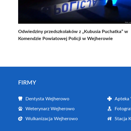
Odwiedziny przedszkolaków z „Kubusia Puchatka” w
Komendzie Powiatowej Policji w Wejherowie
FIRMY
Dentysta Wejherowo
Apteka
Weterynarz Wejherowo
Fotogr
Wulkanizacja Wejherowo
Stacja 