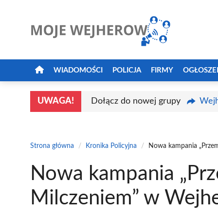
Przejdź
do
treści
WIADOMOŚCI
POLICJA
FIRMY
OGŁOSZE
UWAGA!
Dołącz do nowej grupy
Wejh
Strona główna
/
Kronika Policyjna
/
Nowa kampania „Przem
Nowa kampania „Prz
Milczeniem” w Wejh