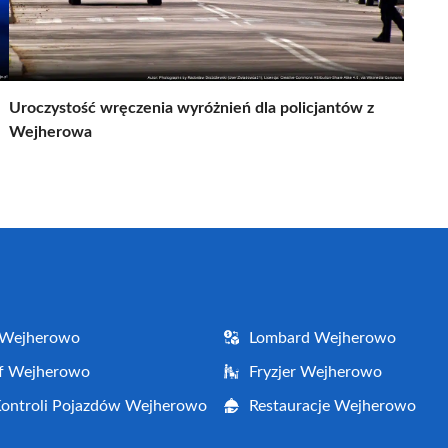
Uroczystość wręczenia wyróżnień dla policjantów z
Wejherowa
 Wejherowo
Lombard Wejherowo
af Wejherowo
Fryzjer Wejherowo
Kontroli Pojazdów Wejherowo
Restauracje Wejherowo