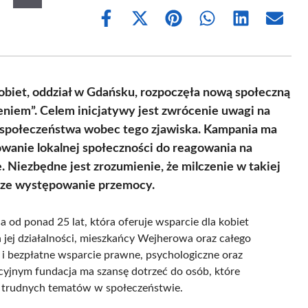
Share
Share
Share
Share
Share
Share
on
on
on
on
on
on
Facebook
X
Pinterest
WhatsApp
LinkedIn
Email
(Twitter)
biet, oddział w Gdańsku, rozpoczęła nową społeczną
niem”. Celem inicjatywy jest zwrócenie uwagi na
społeczeństwa wobec tego zjawiska. Kampania ma
owanie lokalnej społeczności do reagowania na
 Niezbędne jest zrozumienie, że milczenie w takiej
lsze występowanie przemocy.
 od ponad 25 lat, która oferuje wsparcie dla kobiet
jej działalności, mieszkańcy Wejherowa oraz całego
 bezpłatne wsparcie prawne, psychologiczne oraz
yjnym fundacja ma szansę dotrzeć do osób, które
h trudnych tematów w społeczeństwie.