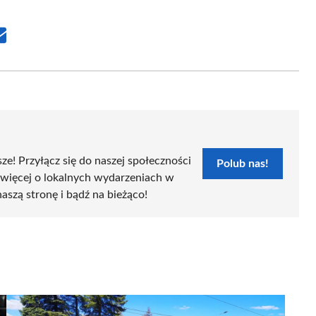
Share
on
Email
sze! Przyłącz się do naszej społeczności
Polub nas!
 więcej o lokalnych wydarzeniach w
naszą stronę i bądź na bieżąco!