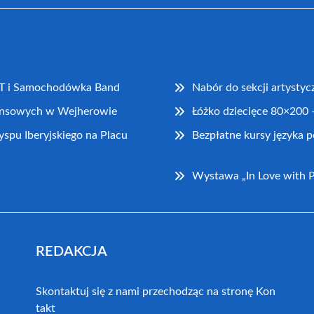
AT i Samochodówka Band
Nabór do sekcji artysty
nansowych w Wejherowie
Łóżko dziecięce 80×200 –
u Iberyjskiego na Placu
Bezpłatne kursy języka
Wystawa „In Love with Po
REDAKCJA
Skontaktuj się z nami przechodząc na stronę
Kon
takt