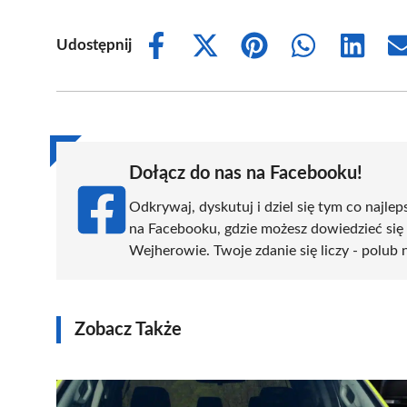
Udostępnij
Share
Share
Share
Share
Share
on
on
on
on
on
Facebook
X
Pinterest
WhatsApp
LinkedIn
(Twitter)
Dołącz do nas na Facebooku!
Odkrywaj, dyskutuj i dziel się tym co najlep
na Facebooku, gdzie możesz dowiedzieć się
Wejherowie. Twoje zdanie się liczy - polub 
Zobacz Także