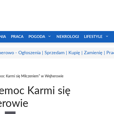
NIA
PRACA
POGODA
NEKROLOGI
LIFESTYLE
erowo - Ogłoszenia | Sprzedam | Kupię | Zamienię | Pra
oc Karmi się Milczeniem” w Wejherowie
emoc Karmi się
erowie