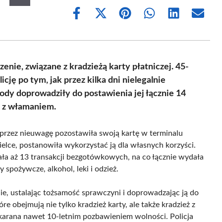
Share
Share
Share
Share
Share
Share
on
on
on
on
on
on
Facebook
X
Pinterest
WhatsApp
LinkedIn
Email
(Twitter)
nie, związane z kradzieżą karty płatniczej. 45-
cję po tym, jak przez kilka dni nielegalnie
y doprowadziły do postawienia jej łącznie 14
ż z włamaniem.
pu przez nieuwagę pozostawiła swoją kartę w terminalu
ielce, postanowiła wykorzystać ją dla własnych korzyści.
onała aż 13 transakcji bezgotówkowych, na co łącznie wydała
 spożywcze, alkohol, leki i odzież.
nie, ustalając tożsamość sprawczyni i doprowadzając ją do
re obejmują nie tylko kradzież karty, ale także kradzież z
ukarana nawet 10-letnim pozbawieniem wolności. Policja