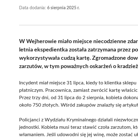
Data dodania:
6 sierpnia 2025 r.
W Wejherowie miało miejsce niecodzienne zdarze
letnia ekspedientka została zatrzymana przez poli
wykorzystywała cudzą kartę. Zgromadzone dowod
zarzutów, w tym poważnych oskarżeń o kradzie
Incydent miał miejsce 31 lipca, kiedy to klientka skle
płatniczym. Pracownica, zamiast zwrócić kartę właścic
Przez trzy dni, od 31 lipca do 2 sierpnia, kobieta dok
około 750 złotych. Wśród zakupów znalazły się artykuły
Policjanci z Wydziału Kryminalnego działali niezwłocz
jednostki. Kobieta musi teraz stawić czoła zarzutom, któ
włamaniem. Jeśli udowodni się jej winę, może zostać 