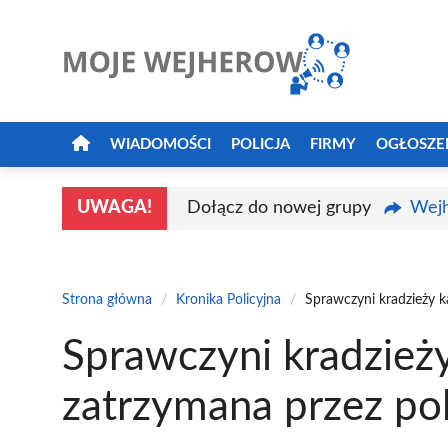
Przejdź
do
treści
WIADOMOŚCI
POLICJA
FIRMY
OGŁOSZE
UWAGA!
Dołącz do nowej grupy
Wejh
Strona główna
/
Kronika Policyjna
/
Sprawczyni kradzieży 
Sprawczyni kradzież
zatrzymana przez po