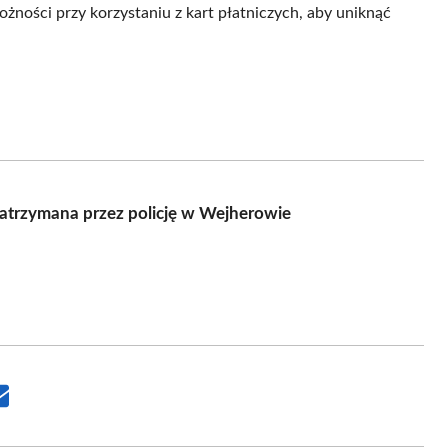
żności przy korzystaniu z kart płatniczych, aby uniknąć
atrzymana przez policję w Wejherowie
Share
on
Email