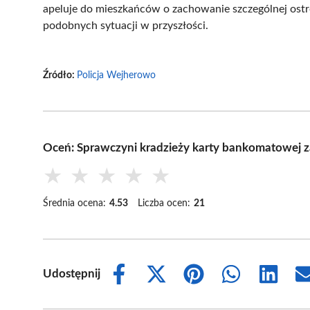
apeluje do mieszkańców o zachowanie szczególnej ostro
podobnych sytuacji w przyszłości.
Źródło:
Policja Wejherowo
Oceń: Sprawczyni kradzieży karty bankomatowej z
★
★
★
★
★
Średnia ocena:
4.53
Liczba ocen:
21
Udostępnij
Share
Share
Share
Share
Share
on
on
on
on
on
Facebook
X
Pinterest
WhatsApp
LinkedIn