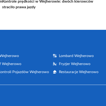
em
Kontrole prędkości w Wejherowie: dwóch kierowców
straciło prawa jazdy
 Wejherowo
Lombard Wejherowo
af Wejherowo
Fryzjer Wejherowo
Kontroli Pojazdów Wejherowo
Restauracje Wejherowo