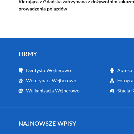
Kierująca z Gdańska zatrzymana z dożywotnim zakaz
prowadzenia pojazdów
FIRMY
Dentysta Wejherowo
Apteka
Weterynarz Wejherowo
Fotogr
Wulkanizacja Wejherowo
Stacja 
NAJNOWSZE WPISY