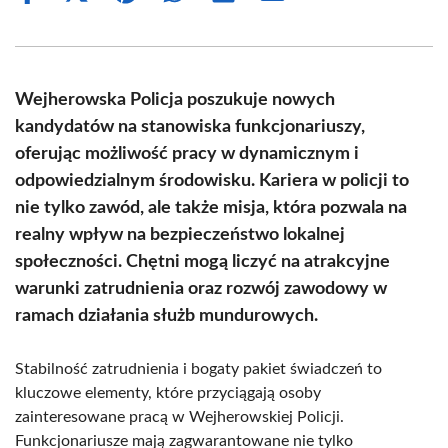
on
on
on
on
on
on
Facebook
X
Pinterest
WhatsApp
LinkedIn
Email
(Twitter)
Wejherowska Policja poszukuje nowych
kandydatów na stanowiska funkcjonariuszy,
oferując możliwość pracy w dynamicznym i
odpowiedzialnym środowisku. Kariera w policji to
nie tylko zawód, ale także misja, która pozwala na
realny wpływ na bezpieczeństwo lokalnej
społeczności. Chętni mogą liczyć na atrakcyjne
warunki zatrudnienia oraz rozwój zawodowy w
ramach działania służb mundurowych.
Stabilność zatrudnienia i bogaty pakiet świadczeń to
kluczowe elementy, które przyciągają osoby
zainteresowane pracą w Wejherowskiej Policji.
Funkcjonariusze mają zagwarantowane nie tylko