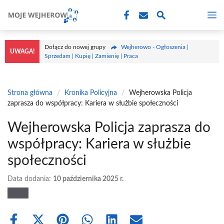
Przejdź
M
do
treści
Dołącz do nowej grupy
Wejherowo - Ogłoszenia |
UWAGA!
Sprzedam | Kupię | Zamienię | Praca
Strona główna
/
Kronika Policyjna
/
Wejherowska Policja
zaprasza do współpracy: Kariera w służbie społeczności
Wejherowska Policja zaprasza do
współpracy: Kariera w służbie
społeczności
Data dodania:
10 października 2025 r.
Share
Share
Share
Share
Share
Share