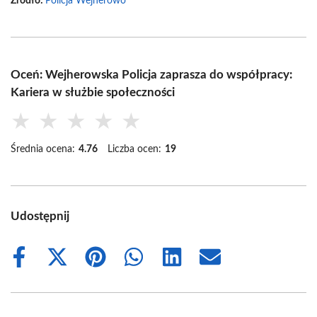
Źródło:
Policja Wejherowo
Oceń: Wejherowska Policja zaprasza do współpracy:
Kariera w służbie społeczności
★
★
★
★
★
Średnia ocena:
4.76
Liczba ocen:
19
Udostępnij
Share
Share
Share
Share
Share
Share
on
on
on
on
on
on
Facebook
X
Pinterest
WhatsApp
LinkedIn
Email
(Twitter)