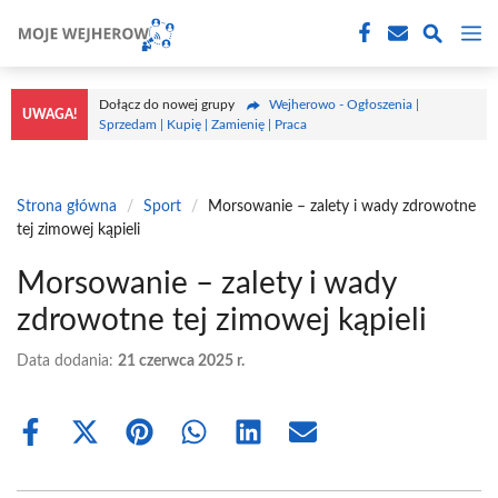
Przejdź
M
do
treści
Dołącz do nowej grupy
Wejherowo - Ogłoszenia |
UWAGA!
Sprzedam | Kupię | Zamienię | Praca
Strona główna
/
Sport
/
Morsowanie – zalety i wady zdrowotne
tej zimowej kąpieli
Morsowanie – zalety i wady
zdrowotne tej zimowej kąpieli
Data dodania:
21 czerwca 2025 r.
Share
Share
Share
Share
Share
Share
on
on
on
on
on
on
Facebook
X
Pinterest
WhatsApp
LinkedIn
Email
(Twitter)