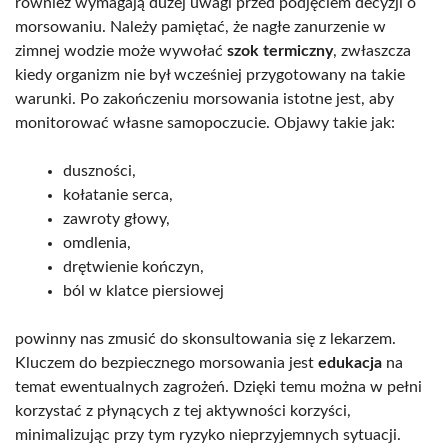
również wymagają dużej uwagi przed podjęciem decyzji o
morsowaniu. Należy pamiętać, że nagłe zanurzenie w
zimnej wodzie może wywołać
szok termiczny
, zwłaszcza
kiedy organizm nie był wcześniej przygotowany na takie
warunki. Po zakończeniu morsowania istotne jest, aby
monitorować własne samopoczucie. Objawy takie jak:
duszności,
kołatanie serca,
zawroty głowy,
omdlenia,
drętwienie kończyn,
ból w klatce piersiowej
powinny nas zmusić do skonsultowania się z lekarzem.
Kluczem do bezpiecznego morsowania jest
edukacja
na
temat ewentualnych zagrożeń. Dzięki temu można w pełni
korzystać z płynących z tej aktywności korzyści,
minimalizując przy tym ryzyko nieprzyjemnych sytuacji.