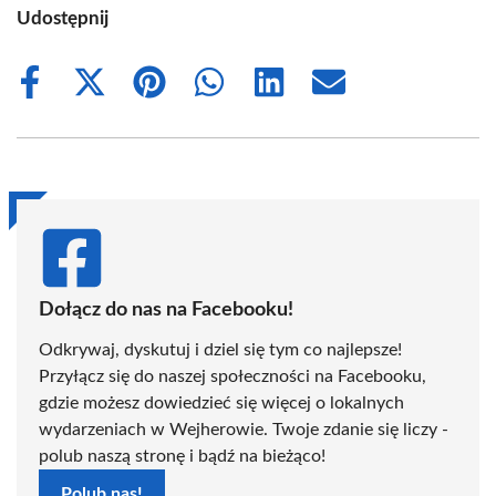
Udostępnij
Share
Share
Share
Share
Share
Share
on
on
on
on
on
on
Facebook
X
Pinterest
WhatsApp
LinkedIn
Email
(Twitter)
Dołącz do nas na Facebooku!
Odkrywaj, dyskutuj i dziel się tym co najlepsze!
Przyłącz się do naszej społeczności na Facebooku,
gdzie możesz dowiedzieć się więcej o lokalnych
wydarzeniach w Wejherowie. Twoje zdanie się liczy -
polub naszą stronę i bądź na bieżąco!
Polub nas!