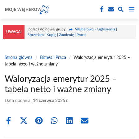
Przejdź
M
do
treści
Dołącz do nowej grupy
Wejherowo - Ogłoszenia |
UWAGA!
Sprzedam | Kupię | Zamienię | Praca
Strona główna
/
Biznes i Praca
/
Waloryzacja emerytur 2025 –
tabela netto i ważne zmiany
Waloryzacja emerytur 2025 –
tabela netto i ważne zmiany
Data dodania:
14 czerwca 2025 r.
Share
Share
Share
Share
Share
Share
on
on
on
on
on
on
Facebook
X
Pinterest
WhatsApp
LinkedIn
Email
(Twitter)