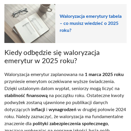
Waloryzacja emerytury tabela
– co musisz wiedzieć o 2025
roku?
Kiedy odbędzie się waloryzacja
emerytur w 2025 roku?
Waloryzacja emerytur zaplanowana na
1 marca 2025 roku
przyniesie emerytom oczekiwane wyższe świadczenia.
Dzięki ustalonym datom wypłat, seniorzy mogą liczyć na
stabilność finansową
na początku roku. Ostateczne kwoty
podwyżek zostaną ujawnione po publikacji danych
dotyczących
inflacji
i
wynagrodzeń
w drugiej połowie 2024
roku. Należy zaznaczyć, że waloryzacja ma fundamentalne
znaczenie dla
polityki zabezpieczenia społecznego
,
znacząco wpływając na poprawę jakości życia osób