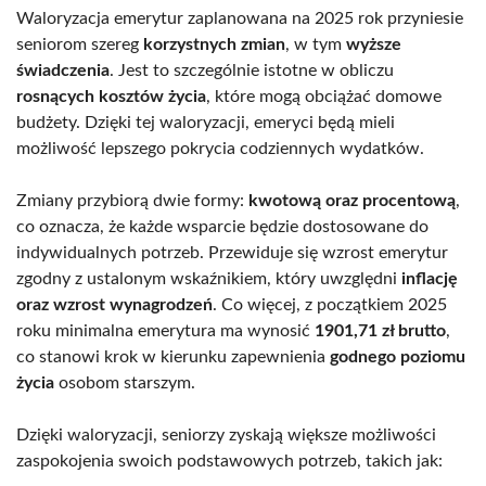
Waloryzacja emerytur zaplanowana na 2025 rok przyniesie
seniorom szereg
korzystnych zmian
, w tym
wyższe
świadczenia
. Jest to szczególnie istotne w obliczu
rosnących kosztów życia
, które mogą obciążać domowe
budżety. Dzięki tej waloryzacji, emeryci będą mieli
możliwość lepszego pokrycia codziennych wydatków.
Zmiany przybiorą dwie formy:
kwotową oraz procentową
,
co oznacza, że każde wsparcie będzie dostosowane do
indywidualnych potrzeb. Przewiduje się wzrost emerytur
zgodny z ustalonym wskaźnikiem, który uwzględni
inflację
oraz wzrost wynagrodzeń
. Co więcej, z początkiem 2025
roku minimalna emerytura ma wynosić
1901,71 zł brutto
,
co stanowi krok w kierunku zapewnienia
godnego poziomu
życia
osobom starszym.
Dzięki waloryzacji, seniorzy zyskają większe możliwości
zaspokojenia swoich podstawowych potrzeb, takich jak: