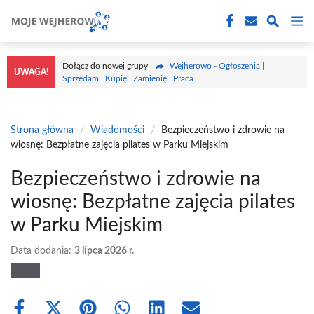
Przejdź
M
do
treści
Dołącz do nowej grupy
Wejherowo - Ogłoszenia |
UWAGA!
Sprzedam | Kupię | Zamienię | Praca
Strona główna
/
Wiadomości
/
Bezpieczeństwo i zdrowie na
wiosnę: Bezpłatne zajęcia pilates w Parku Miejskim
Bezpieczeństwo i zdrowie na
wiosnę: Bezpłatne zajęcia pilates
w Parku Miejskim
Data dodania:
3 lipca 2026 r.
Share
Share
Share
Share
Share
Share