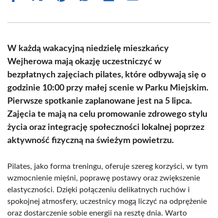
on
on
on
on
on
on
Facebook
X
Pinterest
WhatsApp
LinkedIn
Email
(Twitter)
W każdą wakacyjną niedzielę mieszkańcy
Wejherowa mają okazję uczestniczyć w
bezpłatnych zajęciach pilates, które odbywają się o
godzinie 10:00 przy małej scenie w Parku Miejskim.
Pierwsze spotkanie zaplanowane jest na 5 lipca.
Zajęcia te mają na celu promowanie zdrowego stylu
życia oraz integrację społeczności lokalnej poprzez
aktywność fizyczną na świeżym powietrzu.
Pilates, jako forma treningu, oferuje szereg korzyści, w tym
wzmocnienie mięśni, poprawę postawy oraz zwiększenie
elastyczności. Dzięki połączeniu delikatnych ruchów i
spokojnej atmosfery, uczestnicy mogą liczyć na odprężenie
oraz dostarczenie sobie energii na resztę dnia. Warto