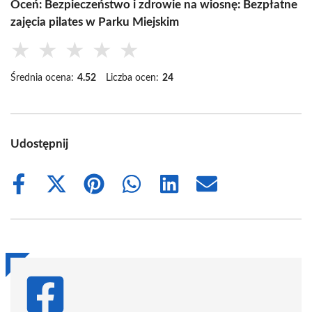
Oceń: Bezpieczeństwo i zdrowie na wiosnę: Bezpłatne
zajęcia pilates w Parku Miejskim
★
★
★
★
★
Średnia ocena:
4.52
Liczba ocen:
24
Udostępnij
Share
Share
Share
Share
Share
Share
on
on
on
on
on
on
Facebook
X
Pinterest
WhatsApp
LinkedIn
Email
(Twitter)