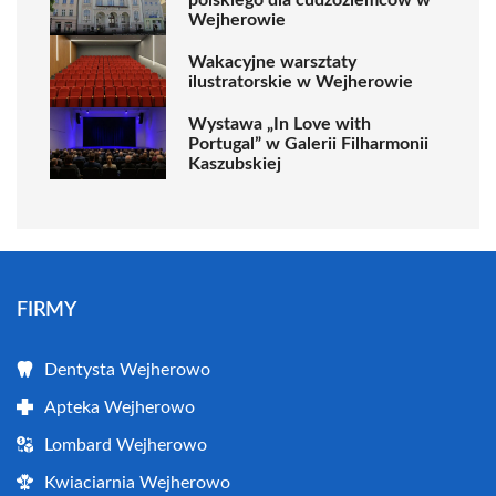
Wejherowie
Wakacyjne warsztaty
ilustratorskie w Wejherowie
Wystawa „In Love with
Portugal” w Galerii Filharmonii
Kaszubskiej
FIRMY
Dentysta Wejherowo
Apteka Wejherowo
Lombard Wejherowo
Kwiaciarnia Wejherowo