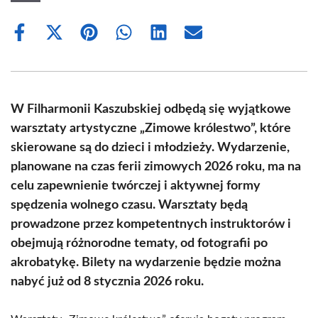
Share
Share
Share
Share
Share
Share
on
on
on
on
on
on
Facebook
X
Pinterest
WhatsApp
LinkedIn
Email
(Twitter)
W Filharmonii Kaszubskiej odbędą się wyjątkowe
warsztaty artystyczne „Zimowe królestwo”, które
skierowane są do dzieci i młodzieży. Wydarzenie,
planowane na czas ferii zimowych 2026 roku, ma na
celu zapewnienie twórczej i aktywnej formy
spędzenia wolnego czasu. Warsztaty będą
prowadzone przez kompetentnych instruktorów i
obejmują różnorodne tematy, od fotografii po
akrobatykę. Bilety na wydarzenie będzie można
nabyć już od 8 stycznia 2026 roku.