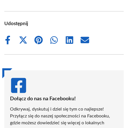
Udostępnij
Share
Share
Share
Share
Share
Share
on
on
on
on
on
on
Facebook
X
Pinterest
WhatsApp
LinkedIn
Email
(Twitter)
Dołącz do nas na Facebooku!
Odkrywaj, dyskutuj i dziel się tym co najlepsze!
Przyłącz się do naszej społeczności na Facebooku,
gdzie możesz dowiedzieć się więcej o lokalnych