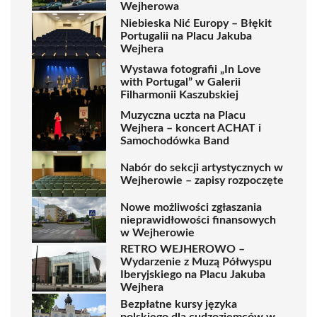
Wejherowa
Niebieska Nić Europy – Błękit
Portugalii na Placu Jakuba
Wejhera
Wystawa fotografii „In Love
with Portugal” w Galerii
Filharmonii Kaszubskiej
Muzyczna uczta na Placu
Wejhera – koncert ACHAT i
Samochodówka Band
Nabór do sekcji artystycznych w
Wejherowie – zapisy rozpoczęte
Nowe możliwości zgłaszania
nieprawidłowości finansowych
w Wejherowie
RETRO WEJHEROWO –
Wydarzenie z Muzą Półwyspu
Iberyjskiego na Placu Jakuba
Wejhera
Bezpłatne kursy języka
polskiego dla cudzoziemców w