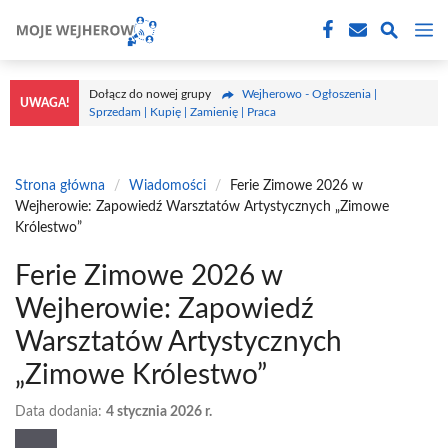
Przejdź
M
do
treści
Dołącz do nowej grupy
Wejherowo - Ogłoszenia |
UWAGA!
Sprzedam | Kupię | Zamienię | Praca
Strona główna
/
Wiadomości
/
Ferie Zimowe 2026 w
Wejherowie: Zapowiedź Warsztatów Artystycznych „Zimowe
Królestwo”
Ferie Zimowe 2026 w
Wejherowie: Zapowiedź
Warsztatów Artystycznych
„Zimowe Królestwo”
Data dodania:
4 stycznia 2026 r.