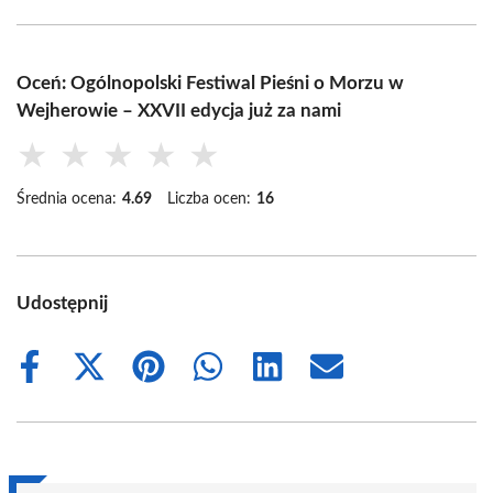
Oceń: Ogólnopolski Festiwal Pieśni o Morzu w
Wejherowie – XXVII edycja już za nami
★
★
★
★
★
Średnia ocena:
4.69
Liczba ocen:
16
Udostępnij
Share
Share
Share
Share
Share
Share
on
on
on
on
on
on
Facebook
X
Pinterest
WhatsApp
LinkedIn
Email
(Twitter)