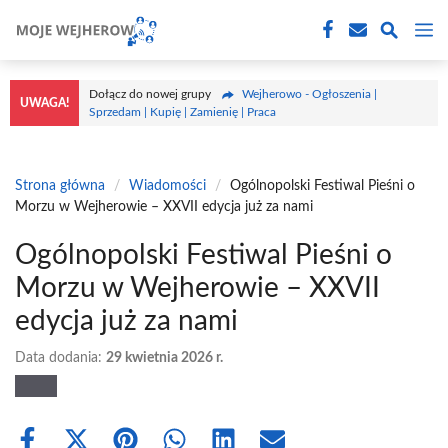
Przejdź
M
do
treści
Dołącz do nowej grupy
Wejherowo - Ogłoszenia |
UWAGA!
Sprzedam | Kupię | Zamienię | Praca
Strona główna
/
Wiadomości
/
Ogólnopolski Festiwal Pieśni o
Morzu w Wejherowie – XXVII edycja już za nami
Ogólnopolski Festiwal Pieśni o
Morzu w Wejherowie – XXVII
edycja już za nami
Data dodania:
29 kwietnia 2026 r.
Share
Share
Share
Share
Share
Share