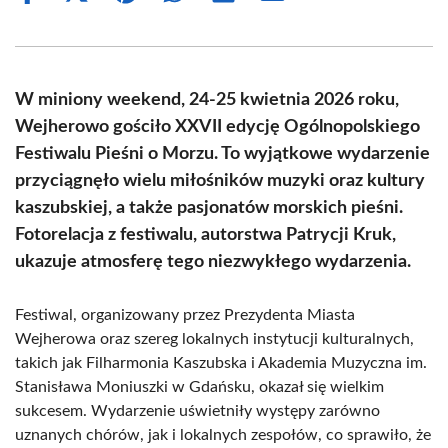
on
on
on
on
on
on
Facebook
X
Pinterest
WhatsApp
LinkedIn
Email
(Twitter)
W miniony weekend, 24-25 kwietnia 2026 roku,
Wejherowo gościło XXVII edycję Ogólnopolskiego
Festiwalu Pieśni o Morzu. To wyjątkowe wydarzenie
przyciągnęło wielu miłośników muzyki oraz kultury
kaszubskiej, a także pasjonatów morskich pieśni.
Fotorelacja z festiwalu, autorstwa Patrycji Kruk,
ukazuje atmosferę tego niezwykłego wydarzenia.
Festiwal, organizowany przez Prezydenta Miasta
Wejherowa oraz szereg lokalnych instytucji kulturalnych,
takich jak Filharmonia Kaszubska i Akademia Muzyczna im.
Stanisława Moniuszki w Gdańsku, okazał się wielkim
sukcesem. Wydarzenie uświetniły występy zarówno
uznanych chórów, jak i lokalnych zespołów, co sprawiło, że