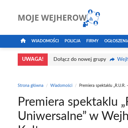
Przejdź
do
treści
WIADOMOŚCI
POLICJA
FIRMY
OGŁOSZENI
UWAGA!
Dołącz do nowej grupy
Wejh
Strona główna
/
Wiadomości
/
Premiera spektaklu „R.U.R
Premiera spektaklu „
Uniwersalne” w Wej