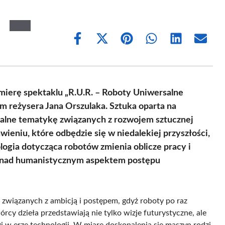
Share
Share
Share
Share
Share
Share
on
on
on
on
on
on
Facebook
X
Pinterest
WhatsApp
LinkedIn
Email
(Twitter)
ierę spektaklu „R.U.R. – Roboty Uniwersalne
 reżysera Jana Orszulaka. Sztuka oparta na
alne tematykę związanych z rozwojem sztucznej
awieniu, które odbędzie się w niedalekiej przyszłości,
logia dotycząca robotów zmienia oblicze pracy i
sji nad humanistycznym aspektem postępu
ć związanych z ambicją i postępem, gdyż roboty po raz
órcy dzieła przedstawiają nie tylko wizje futurystyczne, ale
i w erze technologii. W miarę doskonalenia się maszyn rodzi