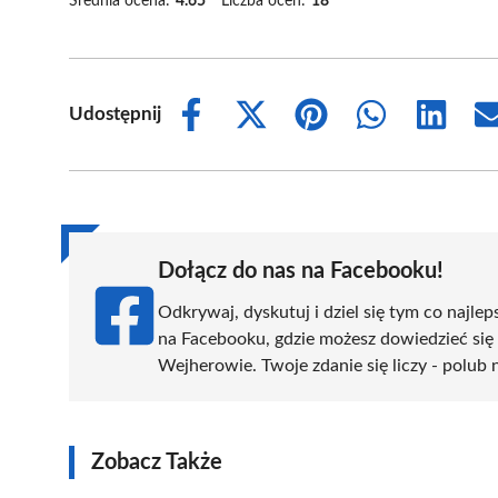
Średnia ocena:
4.65
Liczba ocen:
18
Udostępnij
Share
Share
Share
Share
Share
on
on
on
on
on
Facebook
X
Pinterest
WhatsApp
LinkedIn
(Twitter)
Dołącz do nas na Facebooku!
Odkrywaj, dyskutuj i dziel się tym co najlep
na Facebooku, gdzie możesz dowiedzieć się
Wejherowie. Twoje zdanie się liczy - polub 
Zobacz Także