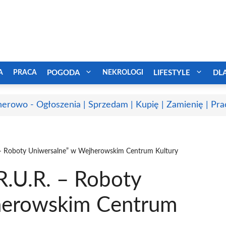
A
PRACA
POGODA
NEKROLOGI
LIFESTYLE
DL
erowo - Ogłoszenia | Sprzedam | Kupię | Zamienię | Pra
. – Roboty Uniwersalne” w Wejherowskim Centrum Kultury
R.U.R. – Roboty
herowskim Centrum