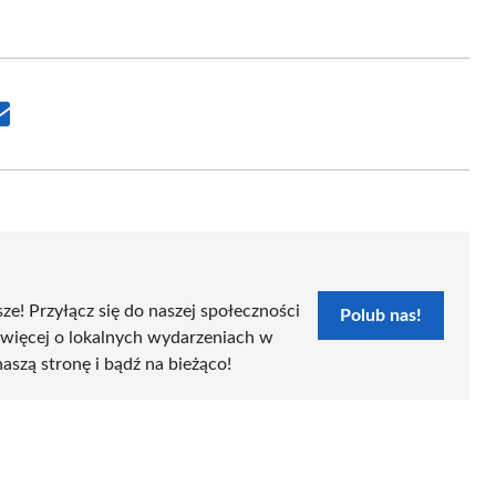
Share
on
Email
sze! Przyłącz się do naszej społeczności
Polub nas!
 więcej o lokalnych wydarzeniach w
naszą stronę i bądź na bieżąco!