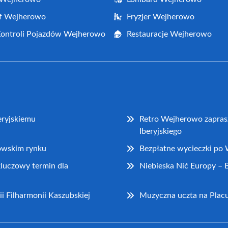
af Wejherowo
Fryzjer Wejherowo
Kontroli Pojazdów Wejherowo
Restauracje Wejherowo
eryjskiemu
Retro Wejherowo zapras
Iberyjskiego
rowskim rynku
Bezpłatne wycieczki po
kluczowy termin dla
Niebieska Nić Europy – B
ii Filharmonii Kaszubskiej
Muzyczna uczta na Pla