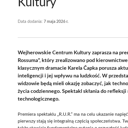
Kultury
Data dodania:
7 maja 2026 r.
Wejherowskie Centrum Kultury zaprasza na prem
Rossuma”, który zrealizowano pod kierownictwem
klasycznym dramacie Karela Čapka porusza aktu
inteligencji i jej wpływu na ludzkość. W przedst
widzowie będą mieli okazję zobaczyć, jak techno
życia codziennego. Spektakl skłania do reflek
technologicznego.
Premiera spektaklu „R.U.R.” ma na celu ukazanie napię
pierwszy stają się integralną częścią społeczeństwa. Tw
także stawiają fundamentalne pytania o przyszłość ludz