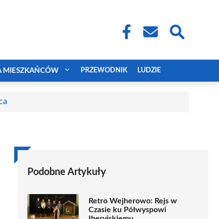
A MIESZKAŃCÓW
PRZEWODNIK
LUDZIE
ca
Podobne Artykuły
Retro Wejherowo: Rejs w
Czasie ku Półwyspowi
Iberyjskiemu