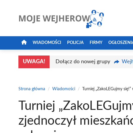
Przejdź
do
treści
WIADOMOŚCI
POLICJA
FIRMY
OGŁOSZENI
UWAGA!
Dołącz do nowej grupy
Wejh
Strona główna
/
Wiadomości
/
Turniej „ZakoLEGujmy się!
Turniej „ZakoLEGujm
zjednoczył mieszkań