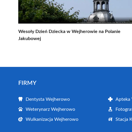
Wesoły Dzień Dziecka w Wejherowie na Polanie
Jakubowej
FIRMY
Dentysta Wejherowo
Apteka
Weterynarz Wejherowo
Fotogr
Wulkanizacja Wejherowo
Stacja 