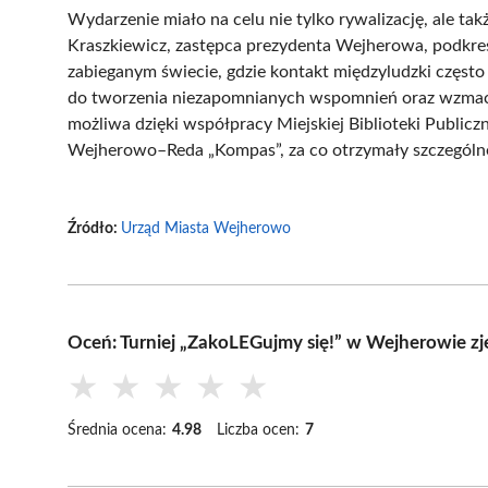
Wydarzenie miało na celu nie tylko rywalizację, ale t
Kraszkiewicz, zastępca prezydenta Wejherowa, podkreśl
zabieganym świecie, gdzie kontakt międzyludzki często
do tworzenia niezapomnianych wspomnień oraz wzmacnia
możliwa dzięki współpracy Miejskiej Biblioteki Public
Wejherowo–Reda „Kompas”, za co otrzymały szczególne
Źródło:
Urząd Miasta Wejherowo
Oceń: Turniej „ZakoLEGujmy się!” w Wejherowie z
★
★
★
★
★
Średnia ocena:
4.98
Liczba ocen:
7