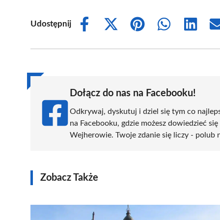
Udostępnij
Share
Share
Share
Share
Share
on
on
on
on
on
Facebook
X
Pinterest
WhatsApp
LinkedIn
(Twitter)
Dołącz do nas na Facebooku!
Odkrywaj, dyskutuj i dziel się tym co najlep
na Facebooku, gdzie możesz dowiedzieć się
Wejherowie. Twoje zdanie się liczy - polub 
Zobacz Także