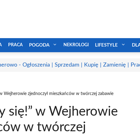
A
PRACA
POGODA
NEKROLOGI
LIFESTYLE
DL
erowo - Ogłoszenia | Sprzedam | Kupię | Zamienię | Pra
” w Wejherowie zjednoczył mieszkańców w twórczej zabawie
y się!” w Wejherowie
ców w twórczej