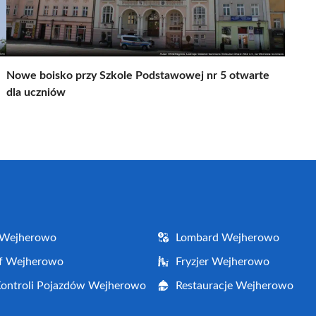
Nowe boisko przy Szkole Podstawowej nr 5 otwarte
dla uczniów
 Wejherowo
Lombard Wejherowo
af Wejherowo
Fryzjer Wejherowo
Kontroli Pojazdów Wejherowo
Restauracje Wejherowo