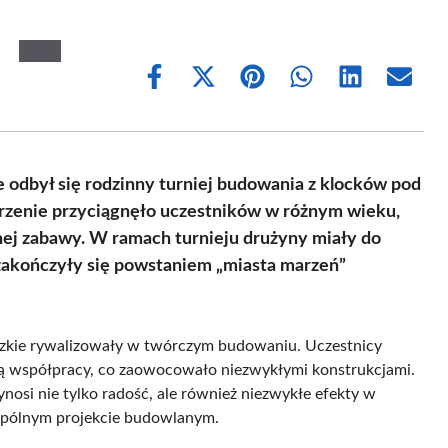
Share
Share
Share
Share
Share
Share
on
on
on
on
on
on
Facebook
X
Pinterest
WhatsApp
LinkedIn
Email
(Twitter)
 odbył się rodzinny turniej budowania z klocków pod
rzenie przyciągnęło uczestników w różnym wieku,
ólnej zabawy. W ramach turnieju drużyny miały do
akończyły się powstaniem „miasta marzeń”
iedzkie rywalizowały w twórczym budowaniu. Uczestnicy
ią współpracy, co zaowocowało niezwykłymi konstrukcjami.
osi nie tylko radość, ale również niezwykłe efekty w
wspólnym projekcie budowlanym.