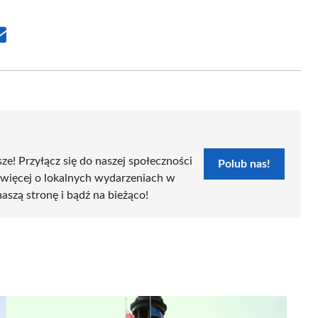
Share
on
Email
sze! Przyłącz się do naszej społeczności
Polub nas!
 więcej o lokalnych wydarzeniach w
naszą stronę i bądź na bieżąco!