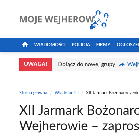
Przejdź
do
treści
WIADOMOŚCI
POLICJA
FIRMY
OGŁOSZE
UWAGA!
Dołącz do nowej grupy
Wejh
Strona główna
/
Wiadomości
/
XII Jarmark Bożonarodzeni
XII Jarmark Bożona
Wejherowie – zapro