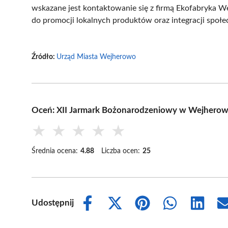
wskazane jest kontaktowanie się z firmą Ekofabryka W
do promocji lokalnych produktów oraz integracji spo
Źródło:
Urząd Miasta Wejherowo
Oceń: XII Jarmark Bożonarodzeniowy w Wejherow
★
★
★
★
★
Średnia ocena:
4.88
Liczba ocen:
25
Udostępnij
Share
Share
Share
Share
Share
on
on
on
on
on
Facebook
X
Pinterest
WhatsApp
LinkedIn