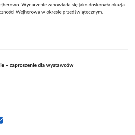
ejherowo. Wydarzenie zapowiada się jako doskonała okazja
łeczności Wejherowa w okresie przedświątecznym.
ie – zaproszenie dla wystawców
Share
on
Email