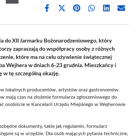
Share
Share
Share
Share
Share
Share
on
on
on
on
on
on
Facebook
X
Pinterest
WhatsApp
LinkedIn
Email
(Twitter)
a do XII Jarmarku Bożonarodzeniowego, który
torzy zapraszają do współpracy osoby z różnych
rzenie, które ma na celu ożywienie świątecznej
uba Wejhera w dniach 6-23 grudnia. Mieszkańcy i
 w tę szczególną okazję.
bów lokalnych producentów, artystów oraz gastronomów.
 mają czas na złożenie formularza zgłoszeniowego do
ać osobiście w Kancelarii Urzędu Miejskiego w Wejherowie
iezbędne dokumenty, takie jak regulamin, formularz
ępne są w urzędzie. Dla osób mających pytania techniczne,