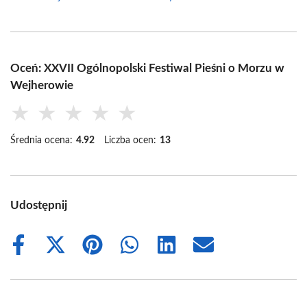
Oceń: XXVII Ogólnopolski Festiwal Pieśni o Morzu w
Wejherowie
★
★
★
★
★
Średnia ocena:
4.92
Liczba ocen:
13
Udostępnij
Share
Share
Share
Share
Share
Share
on
on
on
on
on
on
Facebook
X
Pinterest
WhatsApp
LinkedIn
Email
(Twitter)