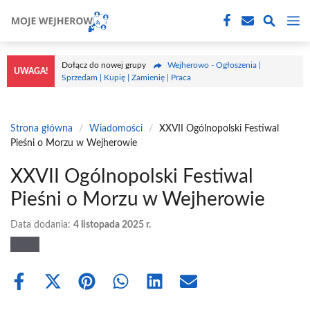
Przejdź
M
do
treści
Dołącz do nowej grupy
Wejherowo - Ogłoszenia |
UWAGA!
Sprzedam | Kupię | Zamienię | Praca
Strona główna
/
Wiadomości
/
XXVII Ogólnopolski Festiwal
Pieśni o Morzu w Wejherowie
XXVII Ogólnopolski Festiwal
Pieśni o Morzu w Wejherowie
Data dodania:
4 listopada 2025 r.
Share
Share
Share
Share
Share
Share
on
on
on
on
on
on
Facebook
X
Pinterest
WhatsApp
LinkedIn
Email