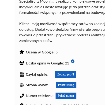
Specjaliści z Moonlight realizują kompleksowe proj
indywidualnie i dostosowując je do potrzeb oraz s
formalności związanych z pozwoleniami na budowę, 
Klienci mają możliwość współpracy zarówno zdalnej,
do usług. Dodatkowo siedziba firmy oferuje bezpłat
również o przestrzeń i prywatność podczas realizac
zamierzonych celów.
Ocena w Google:
5
Liczba opinii w Google:
21
Czytaj opinie:
Zobacz profil
Strona www:
Pokaż stronę
Numer telefonu:
Pokaż numer