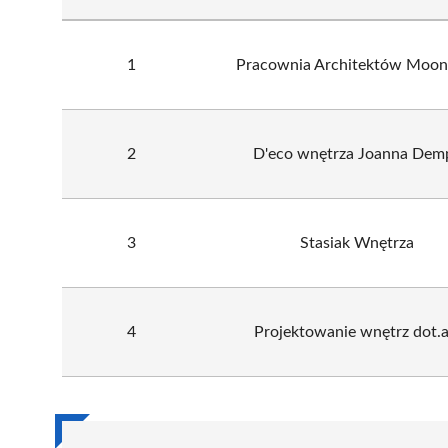
1
Pracownia Architektów Moonl
2
D'eco wnętrza Joanna Dem
3
Stasiak Wnętrza
4
Projektowanie wnętrz dot.a