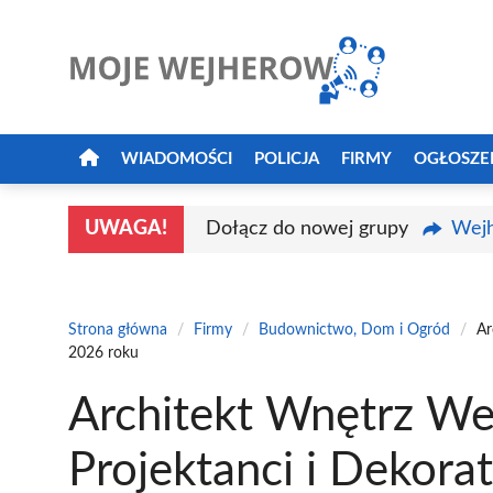
Przejdź
do
treści
WIADOMOŚCI
POLICJA
FIRMY
OGŁOSZE
UWAGA!
Dołącz do nowej grupy
Wejh
Strona główna
/
Firmy
/
Budownictwo, Dom i Ogród
/
Ar
2026 roku
Architekt Wnętrz We
Projektanci i Dekora