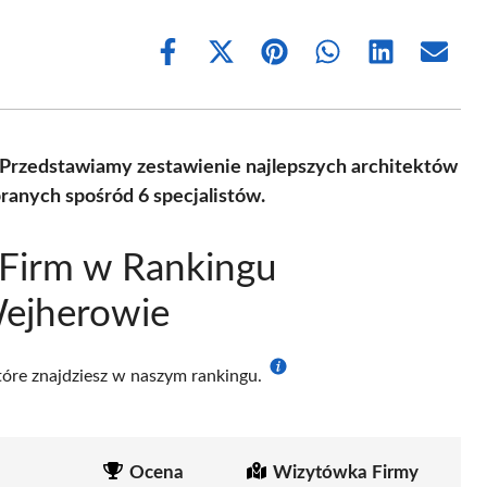
Share
Share
Share
Share
Share
Share
on
on
on
on
on
on
Facebook
X
Pinterest
WhatsApp
LinkedIn
Email
(Twitter)
 Przedstawiamy zestawienie najlepszych architektów
anych spośród 6 specjalistów.
 Firm w Rankingu
ejherowie
które znajdziesz w naszym rankingu.
Ocena
Wizytówka Firmy