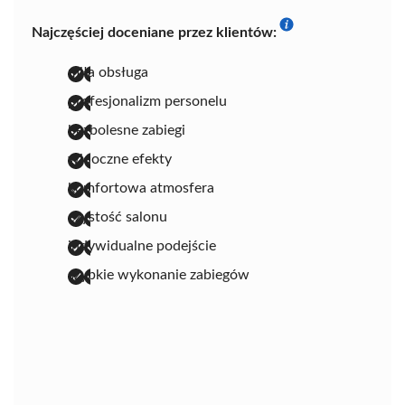
Najczęściej doceniane przez klientów:
miła obsługa
profesjonalizm personelu
bezbolesne zabiegi
widoczne efekty
komfortowa atmosfera
czystość salonu
indywidualne podejście
szybkie wykonanie zabiegów