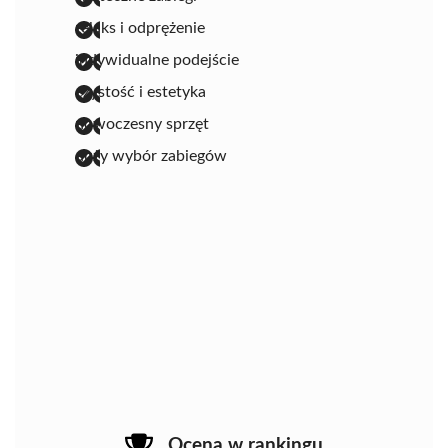
relaks i odprężenie
indywidualne podejście
czystość i estetyka
nowoczesny sprzęt
duży wybór zabiegów
Ocena w rankingu