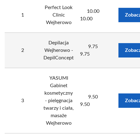
Perfect Look
10.00
1
Clinic
Zobacz
10.00
Wejherowo
Depilacja
9.75
2
Wejherowo -
Zobacz
9.75
DepilConcept
YASUMI
Gabinet
kosmetyczny
9.50
3
- pielęgnacja
Zobacz
9.50
twarzy i ciała,
masaże
Wejherowo