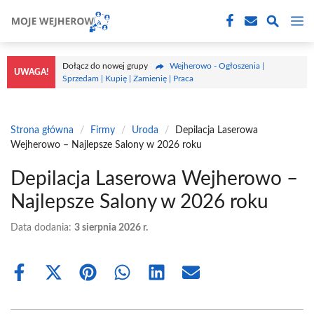
Przejdź
M
do
treści
Dołącz do nowej grupy
Wejherowo - Ogłoszenia |
UWAGA!
Sprzedam | Kupię | Zamienię | Praca
Strona główna
/
Firmy
/
Uroda
/
Depilacja Laserowa
Wejherowo – Najlepsze Salony w 2026 roku
Depilacja Laserowa Wejherowo –
Najlepsze Salony w 2026 roku
Data dodania:
3 sierpnia 2026 r.
Share
Share
Share
Share
Share
Share
on
on
on
on
on
on
Facebook
X
Pinterest
WhatsApp
LinkedIn
Email
(Twitter)