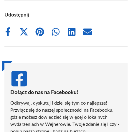
Udostępnij
Share
Share
Share
Share
Share
Share
on
on
on
on
on
on
Facebook
X
Pinterest
WhatsApp
LinkedIn
Email
(Twitter)
Dołącz do nas na Facebooku!
Odkrywaj, dyskutuj i dziel się tym co najlepsze!
Przyłącz się do naszej społeczności na Facebooku,
gdzie możesz dowiedzieć się więcej o lokalnych
wydarzeniach w Wejherowie. Twoje zdanie się liczy -
polub naszą stronę i bądź na bieżąco!