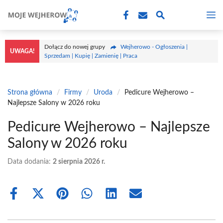
Przejdź
M
do
treści
Dołącz do nowej grupy
Wejherowo - Ogłoszenia |
UWAGA!
Sprzedam | Kupię | Zamienię | Praca
Strona główna
/
Firmy
/
Uroda
/
Pedicure Wejherowo –
Najlepsze Salony w 2026 roku
Pedicure Wejherowo – Najlepsze
Salony w 2026 roku
Data dodania:
2 sierpnia 2026 r.
Share
Share
Share
Share
Share
Share
on
on
on
on
on
on
Facebook
X
Pinterest
WhatsApp
LinkedIn
Email
(Twitter)