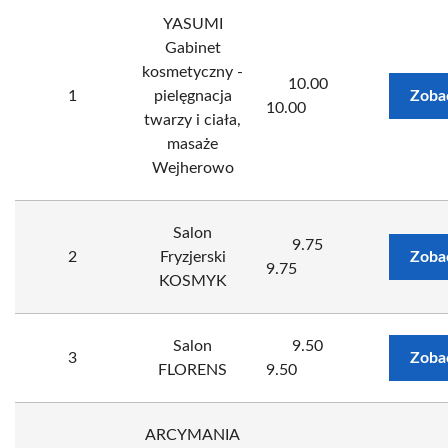
YASUMI
Gabinet
kosmetyczny -
10.00
1
pielęgnacja
Zoba
10.00
twarzy i ciała,
masaże
Wejherowo
Salon
9.75
2
Fryzjerski
Zoba
9.75
KOSMYK
Salon
9.50
3
Zoba
FLORENS
9.50
ARCYMANIA