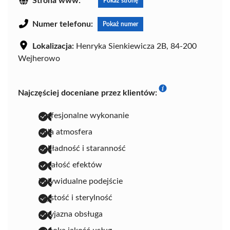
Strona www:
Pokaż stronę
Numer telefonu:
Pokaż numer
Lokalizacja:
Henryka Sienkiewicza 2B, 84-200
Wejherowo
Najczęściej doceniane przez klientów:
profesjonalne wykonanie
miła atmosfera
dokładność i staranność
trwałość efektów
indywidualne podejście
czystość i sterylność
przyjazna obsługa