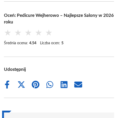
Oceń: Pedicure Wejherowo – Najlepsze Salony w 2026
roku
★
★
★
★
★
Średnia ocena:
4.54
Liczba ocen:
5
Udostępnij
Share
Share
Share
Share
Share
Share
on
on
on
on
on
on
Facebook
X
Pinterest
WhatsApp
LinkedIn
Email
(Twitter)