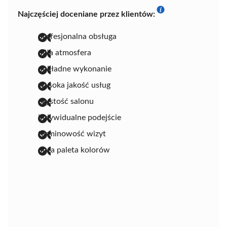
Najczęściej doceniane przez klientów:
profesjonalna obsługa
miła atmosfera
dokładne wykonanie
wysoka jakość usług
czystość salonu
indywidualne podejście
terminowość wizyt
duża paleta kolorów