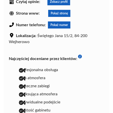
Czytaj opinie:
Zobacz profil
Strona www:
Pokaż stronę
Numer telefonu:
Pokaż numer
Lokalizacja:
Świętego Jana 15/2, 84-200
Wejherowo
Najczęściej doceniane przez klientów:
profesjonalna obsługa
miła atmosfera
skuteczne zabiegi
relaksująca atmosfera
indywidualne podejście
czystość gabinetu