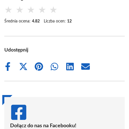
★
★
★
★
★
Średnia ocena:
4.82
Liczba ocen:
12
Udostępnij
Share
Share
Share
Share
Share
Share
on
on
on
on
on
on
Facebook
X
Pinterest
WhatsApp
LinkedIn
Email
(Twitter)
Dołącz do nas na Facebooku!