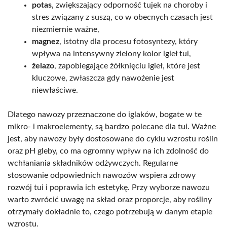
potas
, zwiększający odporność tujek na choroby i
stres związany z suszą, co w obecnych czasach jest
niezmiernie ważne,
magnez
, istotny dla procesu fotosyntezy, który
wpływa na intensywny zielony kolor igieł tui,
żelazo
, zapobiegające żółknięciu igieł, które jest
kluczowe, zwłaszcza gdy nawożenie jest
niewłaściwe.
Dlatego nawozy przeznaczone do iglaków, bogate w te
mikro- i makroelementy, są bardzo polecane dla tui. Ważne
jest, aby nawozy były dostosowane do cyklu wzrostu roślin
oraz pH gleby, co ma ogromny wpływ na ich zdolność do
wchłaniania składników odżywczych. Regularne
stosowanie odpowiednich nawozów wspiera zdrowy
rozwój tui i poprawia ich estetykę. Przy wyborze nawozu
warto zwrócić uwagę na skład oraz proporcje, aby rośliny
otrzymały dokładnie to, czego potrzebują w danym etapie
wzrostu.