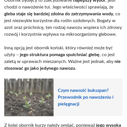
Obornik bydlęcy to zdecydowanie
najlepszy wybór
, jeśli
chodzi o nawożenie tui. Jego właściwości sprawiają, że
gleba staje się bardziej zdolna do zatrzymywania wody
, co
jest niezwykle korzystne dla roślin ozdobnych. Bogaty w
azot oraz próchnicę, ten rodzaj nawozu wspiera ich zdrowy
rozwój i korzystnie wpływa na mikroorganizmy glebowe.
Inną opcją jest obornik koński, który również może być
użyty –
jego struktura pomaga spulchniać glebę
, co jest
zaletą w uprawach mieszanych. Ważne jest jednak, aby
nie
stosować go jako jedynego nawozu
.
Czym nawozić bukszpan?
Przewodnik po nawożeniu i
pielęgnacji
Z kolei obornik kurzy należy omijać, ponieważ
jego wysoka