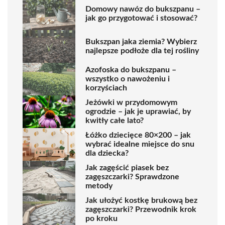
Domowy nawóz do bukszpanu –
jak go przygotować i stosować?
Bukszpan jaka ziemia? Wybierz
najlepsze podłoże dla tej rośliny
Azofoska do bukszpanu –
wszystko o nawożeniu i
korzyściach
Jeżówki w przydomowym
ogrodzie – jak je uprawiać, by
kwitły całe lato?
Łóżko dziecięce 80×200 – jak
wybrać idealne miejsce do snu
dla dziecka?
Jak zagęścić piasek bez
zagęszczarki? Sprawdzone
metody
Jak ułożyć kostkę brukową bez
zagęszczarki? Przewodnik krok
po kroku