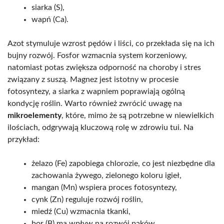
siarka (S),
wapń (Ca).
Azot stymuluje wzrost pędów i liści, co przekłada się na ich
bujny rozwój. Fosfor wzmacnia system korzeniowy,
natomiast potas zwiększa odporność na choroby i stres
związany z suszą. Magnez jest istotny w procesie
fotosyntezy, a siarka z wapniem poprawiają ogólną
kondycję roślin. Warto również zwrócić uwagę na
mikroelementy
, które, mimo że są potrzebne w niewielkich
ilościach, odgrywają kluczową rolę w zdrowiu tui. Na
przykład:
żelazo (Fe) zapobiega chlorozie, co jest niezbędne dla
zachowania żywego, zielonego koloru igieł,
mangan (Mn) wspiera proces fotosyntezy,
cynk (Zn) reguluje rozwój roślin,
miedź (Cu) wzmacnia tkanki,
bor (B) ma wpływ na rozwój pąków,