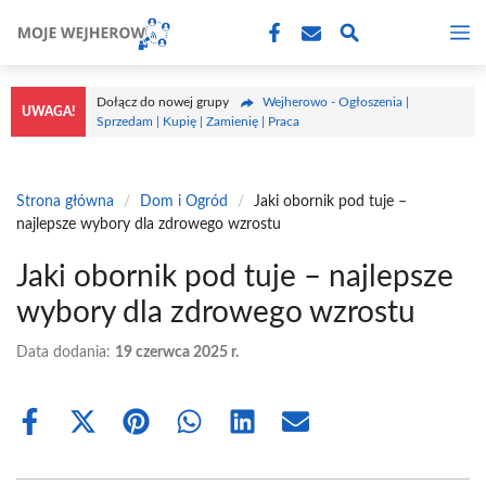
Przejdź
M
do
treści
Dołącz do nowej grupy
Wejherowo - Ogłoszenia |
UWAGA!
Sprzedam | Kupię | Zamienię | Praca
Strona główna
/
Dom i Ogród
/
Jaki obornik pod tuje –
najlepsze wybory dla zdrowego wzrostu
Jaki obornik pod tuje – najlepsze
wybory dla zdrowego wzrostu
Data dodania:
19 czerwca 2025 r.
Share
Share
Share
Share
Share
Share
on
on
on
on
on
on
Facebook
X
Pinterest
WhatsApp
LinkedIn
Email
(Twitter)