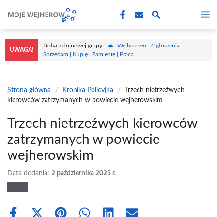
Przejdź
M
do
treści
Dołącz do nowej grupy
Wejherowo - Ogłoszenia |
UWAGA!
Sprzedam | Kupię | Zamienię | Praca
Strona główna
/
Kronika Policyjna
/
Trzech nietrzeźwych
kierowców zatrzymanych w powiecie wejherowskim
Trzech nietrzeźwych kierowców
zatrzymanych w powiecie
wejherowskim
Data dodania:
2 października 2025 r.
Share
Share
Share
Share
Share
Share