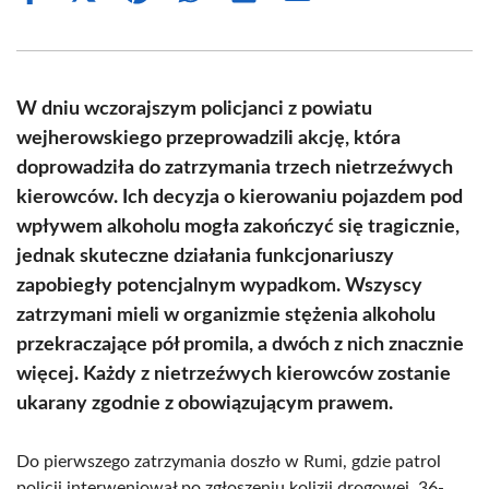
on
on
on
on
on
on
Facebook
X
Pinterest
WhatsApp
LinkedIn
Email
(Twitter)
W dniu wczorajszym policjanci z powiatu
wejherowskiego przeprowadzili akcję, która
doprowadziła do zatrzymania trzech nietrzeźwych
kierowców. Ich decyzja o kierowaniu pojazdem pod
wpływem alkoholu mogła zakończyć się tragicznie,
jednak skuteczne działania funkcjonariuszy
zapobiegły potencjalnym wypadkom. Wszyscy
zatrzymani mieli w organizmie stężenia alkoholu
przekraczające pół promila, a dwóch z nich znacznie
więcej. Każdy z nietrzeźwych kierowców zostanie
ukarany zgodnie z obowiązującym prawem.
Do pierwszego zatrzymania doszło w Rumi, gdzie patrol
policji interweniował po zgłoszeniu kolizji drogowej. 36-