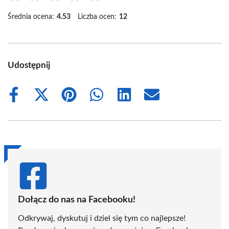
Średnia ocena:
4.53
Liczba ocen:
12
Udostępnij
Share
Share
Share
Share
Share
Share
on
on
on
on
on
on
Facebook
X
Pinterest
WhatsApp
LinkedIn
Email
(Twitter)
Dołącz do nas na Facebooku!
Odkrywaj, dyskutuj i dziel się tym co najlepsze!