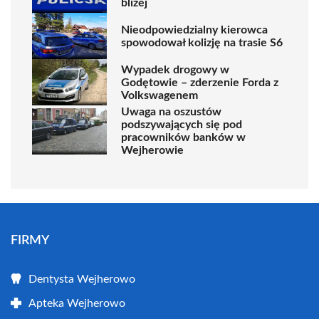
bliżej
Nieodpowiedzialny kierowca
spowodował kolizję na trasie S6
Wypadek drogowy w
Godętowie – zderzenie Forda z
Volkswagenem
Uwaga na oszustów
podszywających się pod
pracowników banków w
Wejherowie
FIRMY
Dentysta Wejherowo
Apteka Wejherowo