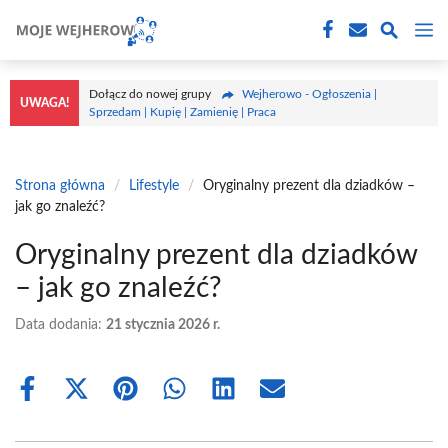
Przejdź
M
do
treści
Dołącz do nowej grupy
Wejherowo - Ogłoszenia |
UWAGA!
Sprzedam | Kupię | Zamienię | Praca
Strona główna
/
Lifestyle
/
Oryginalny prezent dla dziadków –
jak go znaleźć?
Oryginalny prezent dla dziadków
– jak go znaleźć?
Data dodania:
21 stycznia 2026 r.
Share
Share
Share
Share
Share
Share
on
on
on
on
on
on
Facebook
X
Pinterest
WhatsApp
LinkedIn
Email
(Twitter)