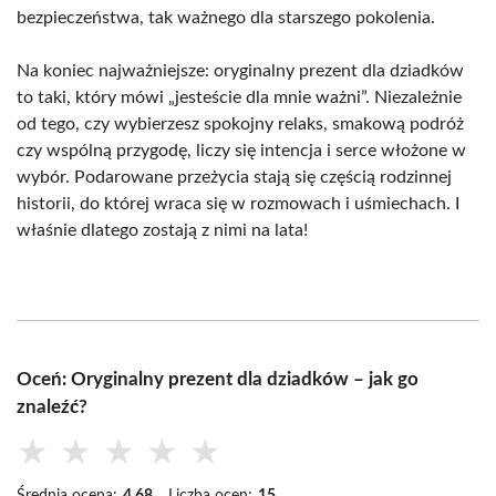
bezpieczeństwa, tak ważnego dla starszego pokolenia.
Na koniec najważniejsze: oryginalny prezent dla dziadków
to taki, który mówi „jesteście dla mnie ważni”. Niezależnie
od tego, czy wybierzesz spokojny relaks, smakową podróż
czy wspólną przygodę, liczy się intencja i serce włożone w
wybór. Podarowane przeżycia stają się częścią rodzinnej
historii, do której wraca się w rozmowach i uśmiechach. I
właśnie dlatego zostają z nimi na lata!
Oceń: Oryginalny prezent dla dziadków – jak go
znaleźć?
★
★
★
★
★
Średnia ocena:
4.68
Liczba ocen:
15