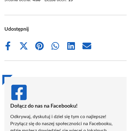
Udostępnij
Share
Share
Share
Share
Share
Share
on
on
on
on
on
on
Facebook
X
Pinterest
WhatsApp
LinkedIn
Email
(Twitter)
Dołącz do nas na Facebooku!
Odkrywaj, dyskutuj i dziel się tym co najlepsze!
Przyłącz się do naszej społeczności na Facebooku,
gdzie możesz dowiedzieć się więcej o lokalnych