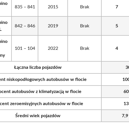
bino
835 – 841
2015
Brak
7
bino
842 – 846
2019
Brak
5
L
bino
101 – 104
2022
Brak
4
zny
Łączna liczba pojazdów
3
ent niskopodłogowych autobusów w flocie
10
ocent autobusów z klimatyzacją w flocie
6
cent zeroemisyjnych autobusów w flocie
1
Średni wiek pojazdów
7,9 