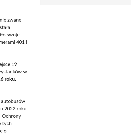
znie zwane
stała
ło swoje
merami 401 i
ejsce 19
rzystanków w
16 roku,
h autobusów
iu 2022 roku.
u Ochrony
e tych
e o