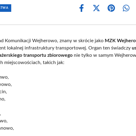
RSTWA
Share
Share
Share
Shar
on
on
on
on
Facebook
X
Pinterest
Wha
(Twitter)
ad Komunikacji Wejherowo, znany w skrócie jako
MZK Wejher
ent lokalnej infrastruktury transportowej. Organ ten świadczy
u
ażerskiego transportu zbiorowego
nie tylko w samym Wejherowi
h miejscowościach, takich jak:
ewo,
wowo,
cin,
no,
,
wo,
anowo,