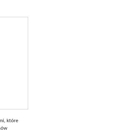
i, które
usów