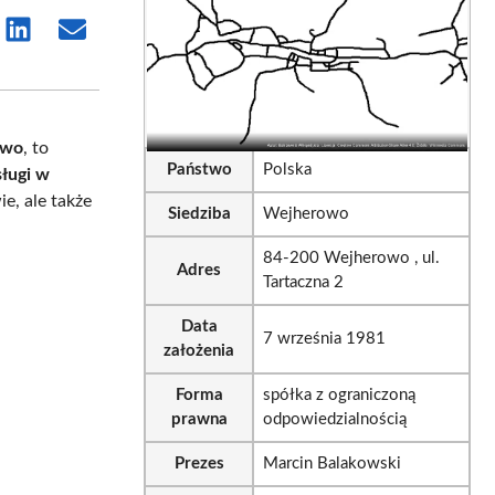
e
Share
Share
on
on
tsApp
LinkedIn
Email
owo
, to
Państwo
Polska
sługi w
e, ale także
Siedziba
Wejherowo
84-200 Wejherowo , ul.
Adres
Tartaczna 2
Data
7 września 1981
założenia
Forma
spółka z ograniczoną
prawna
odpowiedzialnością
Prezes
Marcin Balakowski