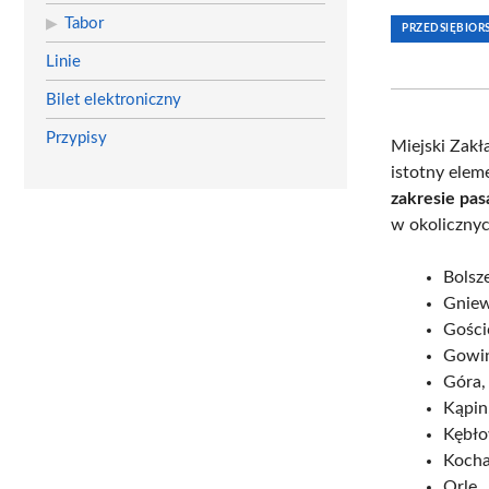
Tabor
PRZEDSIĘBIO
Linie
Bilet elektroniczny
Przypisy
Miejski Zakł
istotny elem
zakresie pas
w okolicznyc
Bolsz
Gnie
Gości
Gowi
Góra,
Kąpin
Kębło
Koch
Orle,