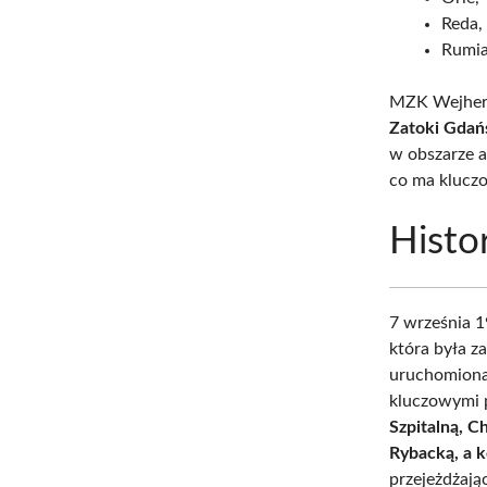
Reda,
Rumia
MZK Wejhero
Zatoki Gdań
w obszarze a
co ma kluczo
Histo
7 września 
która była z
uruchomiona 
kluczowymi 
Szpitalną, C
Rybacką, a 
przejeżdżają