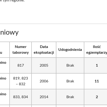
 tym regionie.
liniowy
Numer
Data
Ilość
Udogodnienia
su
taborowy
eksploatacji
egzemplarz
bino
817
2005
Brak
1
bino
819, 823
2006
Brak
11
– 832
bino
833, 834
2014
Brak
2