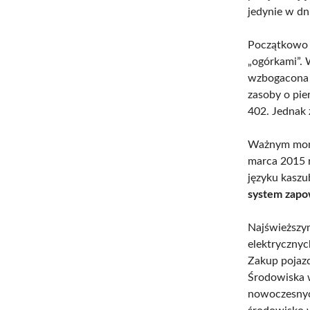
jedynie w dn
Początkowo t
„ogórkami”. 
wzbogacona 
zasoby o pi
402. Jednak 
Ważnym mome
marca 2015 r
języku kaszu
system zapo
Najświeższy
elektrycznyc
Zakup pojaz
Środowiska w
nowoczesnyc