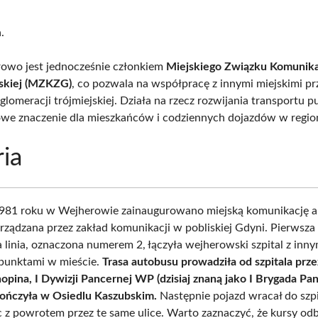
.
wo jest jednocześnie członkiem
Miejskiego Związku Komunik
skiej (MZKZG)
, co pozwala na współpracę z innymi miejskimi p
glomeracji trójmiejskiej. Działa na rzecz rozwijania transportu p
we znaczenie dla mieszkańców i codziennych dojazdów w region
ria
1981 roku w Wejherowie zainaugurowano miejską komunikację 
arządzana przez zakład komunikacji w pobliskiej Gdyni. Pierwsza
linia, oznaczona numerem 2, łączyła wejherowski szpital z inny
punktami w mieście.
Trasa autobusu prowadziła od szpitala przez
hopina, I Dywizji Pancernej WP (dzisiaj znaną jako I Brygada P
kończyła w Osiedlu Kaszubskim.
Następnie pojazd wracał do szpi
c z powrotem przez te same ulice. Warto zaznaczyć, że kursy od