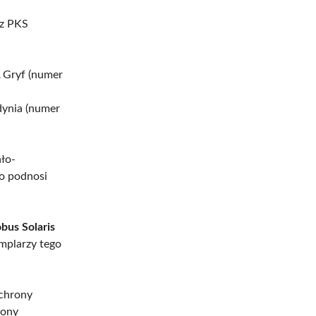
az PKS
 Gryf (numer
dynia (numer
ało-
co podnosi
bus Solaris
mplarzy tego
chrony
lony