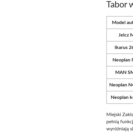
Tabor 
Model au
Jelcz 
Ikarus 2
Neoplan 
MAN S
Neoplan N
Neoplan k
Miejski Zak
pełnią funkc
wyróżniają si