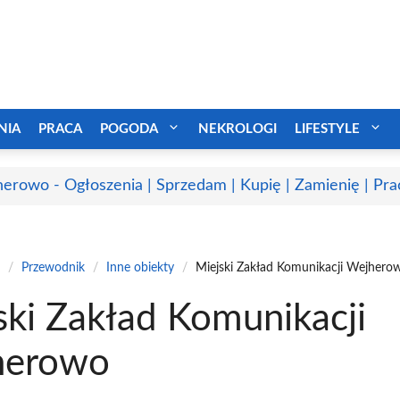
NIA
PRACA
POGODA
NEKROLOGI
LIFESTYLE
erowo - Ogłoszenia | Sprzedam | Kupię | Zamienię | Pra
/
Przewodnik
/
Inne obiekty
/
Miejski Zakład Komunikacji Wejhero
ski Zakład Komunikacji
herowo