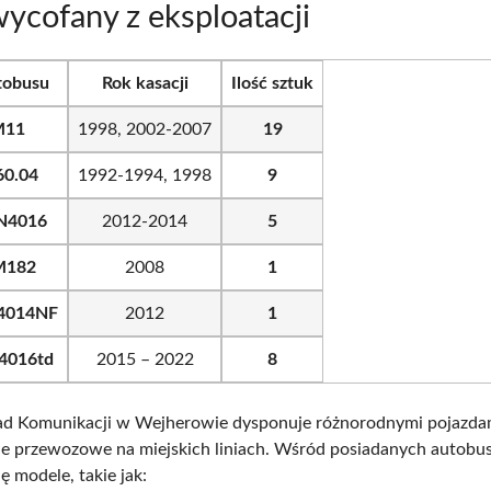
wycofany z eksploatacji
tobusu
Rok kasacji
Ilość sztuk
M11
1998, 2002-2007
19
60.04
1992-1994, 1998
9
N4016
2012-2014
5
M182
2008
1
4014NF
2012
1
4016td
2015 – 2022
8
ład Komunikacji w Wejherowie dysponuje różnorodnymi pojazdam
je przewozowe na miejskich liniach. Wśród posiadanych autob
ę modele, takie jak: