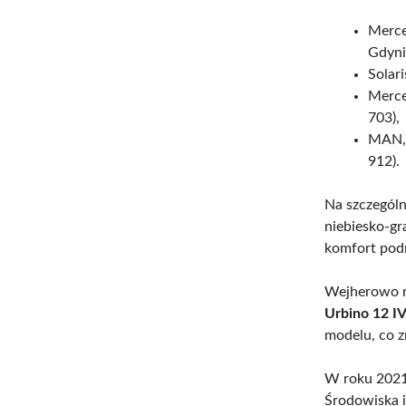
Merce
Gdyni
Solar
Merce
703),
MAN, 
912).
Na szczegól
niebiesko-gr
komfort pod
Wejherowo m
Urbino 12 IV
modelu, co 
W roku 2021
Środowiska i