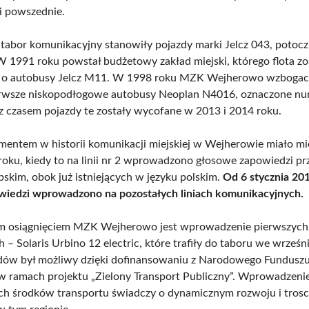
i powszednie.
abor komunikacyjny stanowiły pojazdy marki Jelcz 043, potoc
W 1991 roku powstał budżetowy zakład miejski, którego flota zo
o autobusy Jelcz M11. W 1998 roku MZK Wejherowo wzbogaci
erwsze niskopodłogowe autobusy Neoplan N4016, oznaczone nu
z czasem pojazdy te zostały wycofane w 2013 i 2014 roku.
ntem w historii komunikacji miejskiej w Wejherowie miało mi
oku, kiedy to na linii nr 2 wprowadzono głosowe zapowiedzi p
bskim, obok już istniejących w języku polskim.
Od 6 stycznia 20
wiedzi wprowadzono na pozostałych liniach komunikacyjnych.
m osiągnięciem MZK Wejherowo jest wprowadzenie pierwszyc
h – Solaris Urbino 12 electric, które trafiły do taboru we wrześn
dów był możliwy dzięki dofinansowaniu z Narodowego Fundusz
 ramach projektu „Zielony Transport Publiczny”. Wprowadzeni
h środków transportu świadczy o dynamicznym rozwoju i trosc