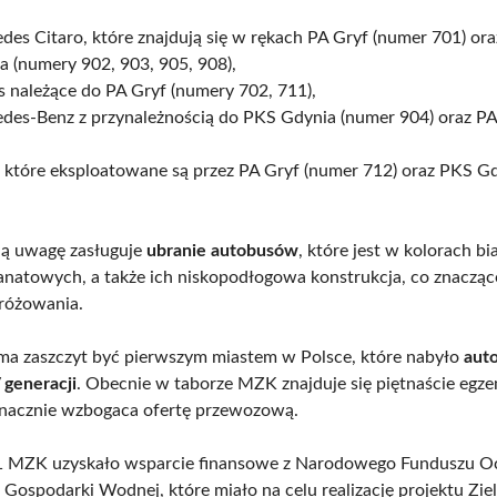
des Citaro, które znajdują się w rękach PA Gryf (numer 701) or
a (numery 902, 903, 905, 908),
is należące do PA Gryf (numery 702, 711),
des-Benz z przynależnością do PKS Gdynia (numer 904) oraz PA
które eksploatowane są przez PA Gryf (numer 712) oraz PKS G
ną uwagę zasługuje
ubranie autobusów
, które jest w kolorach bi
anatowych, a także ich niskopodłogowa konstrukcja, co znaczą
różowania.
a zaszczyt być pierwszym miastem w Polsce, które nabyło
auto
 generacji
. Obecnie w taborze MZK znajduje się piętnaście egze
znacznie wzbogaca ofertę przewozową.
 MZK uzyskało wsparcie finansowe z Narodowego Funduszu O
 Gospodarki Wodnej, które miało na celu realizację projektu Zie