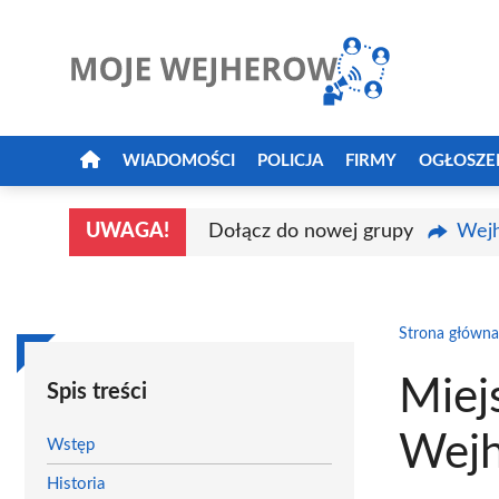
Przejdź
do
treści
WIADOMOŚCI
POLICJA
FIRMY
OGŁOSZE
UWAGA!
Dołącz do nowej grupy
Wejh
Strona główna
Miej
Spis treści
Wej
Wstęp
Historia