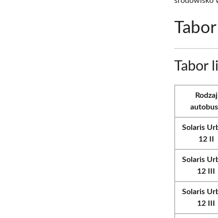
środowisko w
Tabor
Tabor 
Rodzaj
autobu
Solaris Ur
12 II
Solaris Ur
12 III
Solaris Ur
12 III