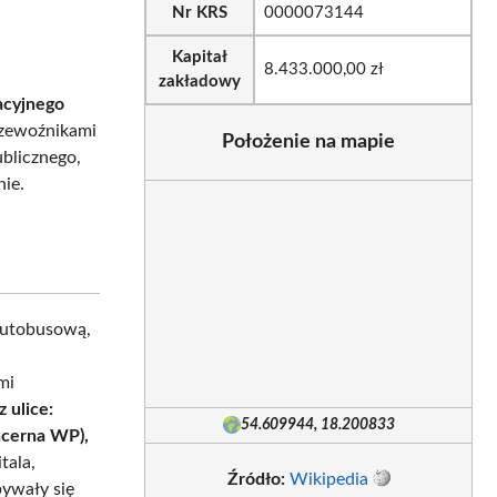
Nr KRS
0000073144
Kapitał
8.433.000,00 zł
zakładowy
acyjnego
rzewoźnikami
Położenie na mapie
ublicznego,
ie.
autobusową,
mi
 ulice:
54.609944, 18.200833
ancerna WP),
tala,
Źródło:
Wikipedia
bywały się