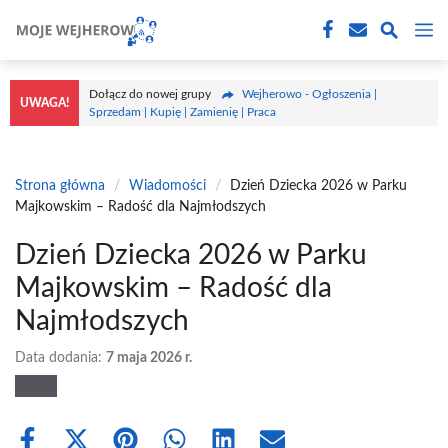
Przejdź
M
do
treści
Dołącz do nowej grupy
Wejherowo - Ogłoszenia |
UWAGA!
Sprzedam | Kupię | Zamienię | Praca
Strona główna
/
Wiadomości
/
Dzień Dziecka 2026 w Parku
Majkowskim – Radość dla Najmłodszych
Dzień Dziecka 2026 w Parku
Majkowskim – Radość dla
Najmłodszych
Data dodania:
7 maja 2026 r.
Share
Share
Share
Share
Share
Share