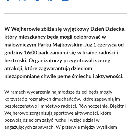
on
on
on
on
on
on
Facebook
X
Pinterest
WhatsApp
LinkedIn
Email
(Twitter)
W Wejherowie zbliża się wyjątkowy Dzień Dziecka,
który mieszkańcy będą mogli celebrować w
malowniczym Parku Majkowskim. Już 1 czerwca od
godziny 16:00 park zamieni się w krainę radości i
beztroski. Organizatorzy przygotowali szereg
atrakcji, które zagwarantują dzieciom
niezapomniane chwile pełne śmiechu i aktywności.
W ramach wydarzenia najmłodsze dzieci będą mogły
korzystać z rozmaitych dmuchańców, które zapewnią im
bezpieczeństwo i mnóstwo radości. Równocześnie, Błękitni
Wejherowo zorganizują sportowe aktywności, które
pozwolą dzieciom zażyć ruchu i wziąć udział w
angażujących zabawach. W przerwie między wysiłkiem