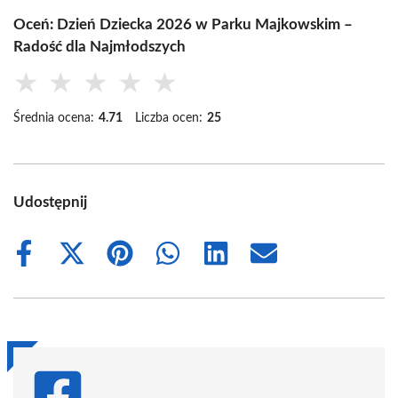
Oceń: Dzień Dziecka 2026 w Parku Majkowskim –
Radość dla Najmłodszych
★
★
★
★
★
Średnia ocena:
4.71
Liczba ocen:
25
Udostępnij
Share
Share
Share
Share
Share
Share
on
on
on
on
on
on
Facebook
X
Pinterest
WhatsApp
LinkedIn
Email
(Twitter)