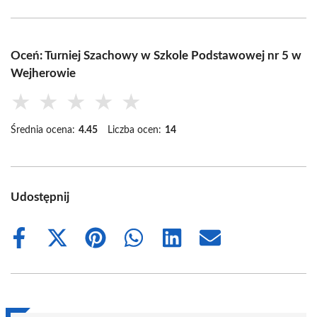
Oceń: Turniej Szachowy w Szkole Podstawowej nr 5 w
Wejherowie
★
★
★
★
★
Średnia ocena:
4.45
Liczba ocen:
14
Udostępnij
Share
Share
Share
Share
Share
Share
on
on
on
on
on
on
Facebook
X
Pinterest
WhatsApp
LinkedIn
Email
(Twitter)