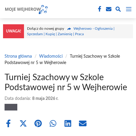
Przejdź
M
do
treści
Dołącz do nowej grupy
Wejherowo - Ogłoszenia |
UWAGA!
Sprzedam | Kupię | Zamienię | Praca
Strona główna
/
Wiadomości
/
Turniej Szachowy w Szkole
Podstawowej nr 5 w Wejherowie
Turniej Szachowy w Szkole
Podstawowej nr 5 w Wejherowie
Data dodania:
8 maja 2026 r.
Share
Share
Share
Share
Share
Share
on
on
on
on
on
on
Facebook
X
Pinterest
WhatsApp
LinkedIn
Email