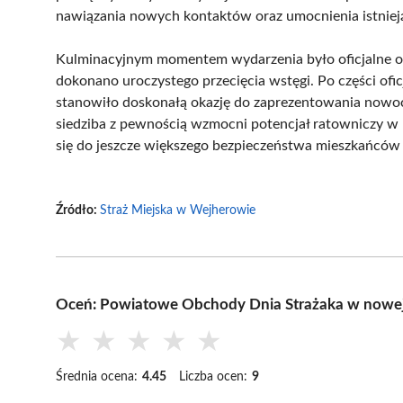
nawiązania nowych kontaktów oraz umocnienia istnieją
Kulminacyjnym momentem wydarzenia było oficjalne ot
dokonano uroczystego przecięcia wstęgi. Po części oficj
stanowiło doskonałą okazję do zaprezentowania now
siedziba z pewnością wzmocni potencjał ratowniczy w 
się do jeszcze większego bezpieczeństwa mieszkańców
Źródło:
Straż Miejska w Wejherowie
Oceń: Powiatowe Obchody Dnia Strażaka w nowej s
★
★
★
★
★
Średnia ocena:
4.45
Liczba ocen:
9