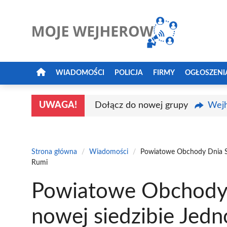
Przejdź
do
treści
WIADOMOŚCI
POLICJA
FIRMY
OGŁOSZENI
UWAGA!
Dołącz do nowej grupy
Wejh
Strona główna
/
Wiadomości
/
Powiatowe Obchody Dnia St
Rumi
Powiatowe Obchody 
nowej siedzibie Jedn