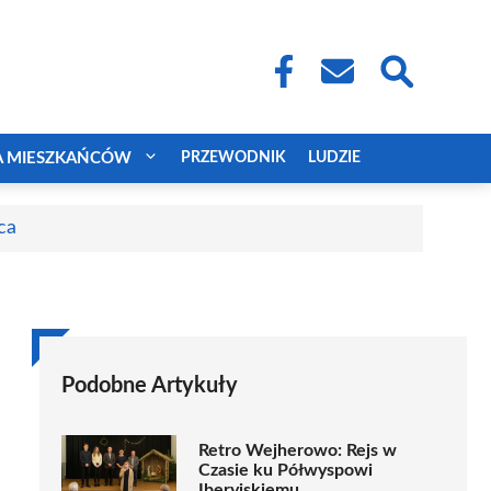
A MIESZKAŃCÓW
PRZEWODNIK
LUDZIE
ca
Podobne Artykuły
Retro Wejherowo: Rejs w
Czasie ku Półwyspowi
Iberyjskiemu