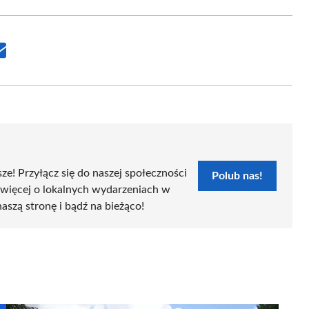
Share
on
Email
sze! Przyłącz się do naszej społeczności
Polub nas!
 więcej o lokalnych wydarzeniach w
naszą stronę i bądź na bieżąco!