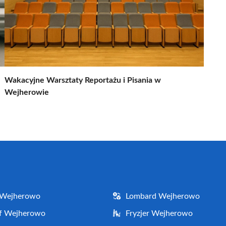
Wakacyjne Warsztaty Reportażu i Pisania w
Wejherowie
 Wejherowo
Lombard Wejherowo
af Wejherowo
Fryzjer Wejherowo