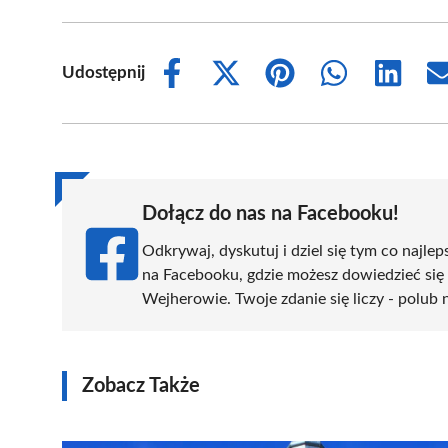
Udostępnij
Share
Share
Share
Share
Share
on
on
on
on
on
Facebook
X
Pinterest
WhatsApp
LinkedIn
(Twitter)
Dołącz do nas na Facebooku!
Odkrywaj, dyskutuj i dziel się tym co najlep
na Facebooku, gdzie możesz dowiedzieć się
Wejherowie. Twoje zdanie się liczy - polub 
Zobacz Także