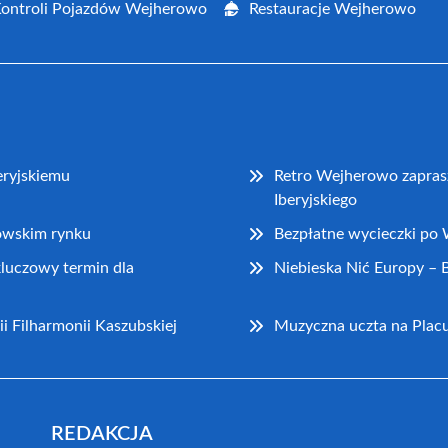
Kontroli Pojazdów Wejherowo
Restauracje Wejherowo
eryjskiemu
Retro Wejherowo zapras
Iberyjskiego
rowskim rynku
Bezpłatne wycieczki po
kluczowy termin dla
Niebieska Nić Europy – B
ii Filharmonii Kaszubskiej
Muzyczna uczta na Pla
REDAKCJA