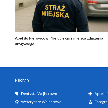
Apel do kierowców: Nie uciekaj z miejsca zdarzenia
drogowego
FIRMY
Dentysta Wejherowo
Apteka
Weterynarz Wejherowo
Fotogr