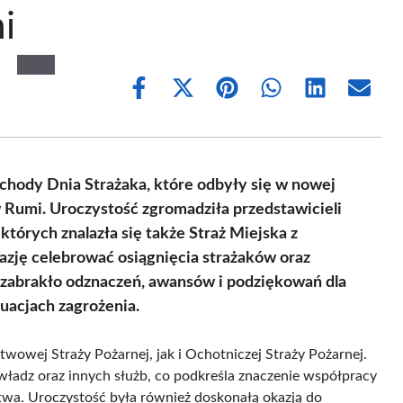
i
Share
Share
Share
Share
Share
Share
on
on
on
on
on
on
Facebook
X
Pinterest
WhatsApp
LinkedIn
Email
(Twitter)
hody Dnia Strażaka, które odbyły się w nowej
w Rumi. Uroczystość zgromadziła przedstawicieli
tórych znalazła się także Straż Miejska z
azję celebrować osiągnięcia strażaków oraz
zabrakło odznaczeń, awansów i podziękowań dla
uacjach zagrożenia.
wej Straży Pożarnej, jak i Ochotniczej Straży Pożarnej.
 władz oraz innych służb, co podkreśla znaczenie współpracy
twa. Uroczystość była również doskonałą okazją do