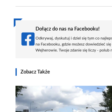
Facebook
X
Pinterest
WhatsApp
LinkedIn
(Twitter)
Dołącz do nas na Facebooku!
Odkrywaj, dyskutuj i dziel się tym co najlep
na Facebooku, gdzie możesz dowiedzieć się
Wejherowie. Twoje zdanie się liczy - polub 
Zobacz Także