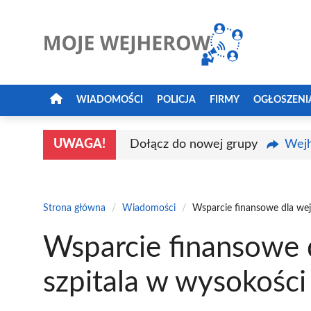
Przejdź
do
treści
WIADOMOŚCI
POLICJA
FIRMY
OGŁOSZENI
UWAGA!
Dołącz do nowej grupy
Wejh
Strona główna
/
Wiadomości
/
Wsparcie finansowe dla wej
Wsparcie finansowe 
szpitala w wysokości 