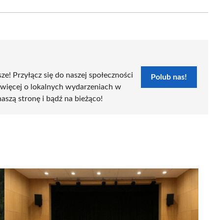
Email
sze! Przyłącz się do naszej społeczności
Polub nas!
 więcej o lokalnych wydarzeniach w
naszą stronę i bądź na bieżąco!