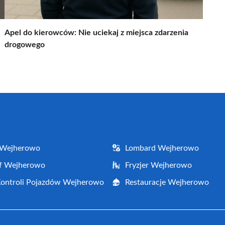
Apel do kierowców: Nie uciekaj z miejsca zdarzenia
drogowego
 Wejherowo
Lombard Wejherowo
af Wejherowo
Fryzjer Wejherowo
Kontroli Pojazdów Wejherowo
Restauracje Wejherowo