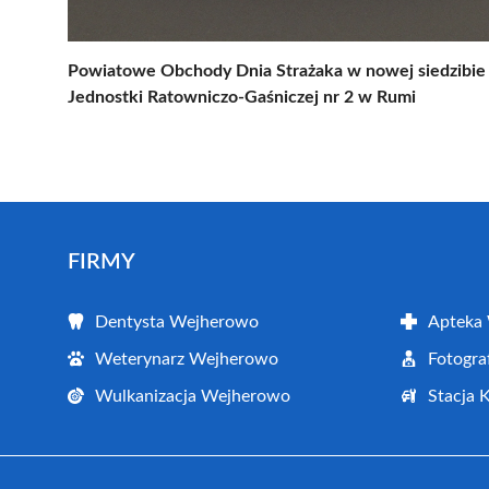
Powiatowe Obchody Dnia Strażaka w nowej siedzibie
Jednostki Ratowniczo-Gaśniczej nr 2 w Rumi
FIRMY
Dentysta Wejherowo
Apteka
Weterynarz Wejherowo
Fotogr
Wulkanizacja Wejherowo
Stacja 