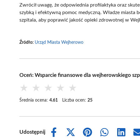
Zwrócił uwagę, że odpowiednia profilaktyka oraz skut
szybką i efektywną pomoc medyczną. Władze miasta bę
szpitala, aby poprawić jakość opieki zdrowotnej w Wej
Źródło:
Urząd Miasta Wejherowo
Oceń: Wsparcie finansowe dla wejherowskiego szpi
★
★
★
★
★
Średnia ocena:
4.61
Liczba ocen:
25
Udostępnij
Share
Share
Share
Share
Share
on
on
on
on
on