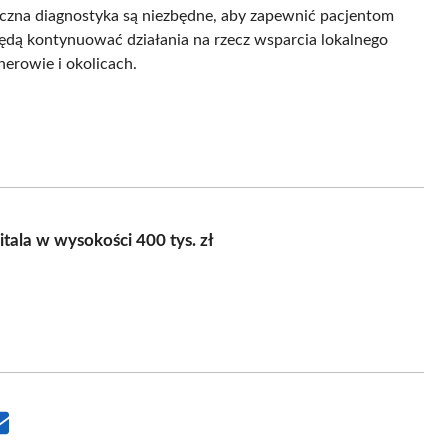
eczna diagnostyka są niezbędne, aby zapewnić pacjentom
dą kontynuować działania na rzecz wsparcia lokalnego
herowie i okolicach.
tala w wysokości 400 tys. zł
Share
on