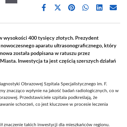
Share
Share
Share
Share
Share
Share
on
on
on
on
on
on
Facebook
X
Pinterest
WhatsApp
LinkedIn
Email
(Twitter)
w wysokości 400 tysięcy złotych. Prezydent
p nowoczesnego aparatu ultrasonograficznego, który
mowa została podpisana w ratuszu przez
Miasta. Inwestycja ta jest częścią szerszych działań
agnostyki Obrazowej Szpitala Specjalistycznego im. F.
y znacząco wpłynie na jakość badań radiologicznych, co w
brazowej. Przedstawiciele szpitala podkreślają, że
awanie schorzeń, co jest kluczowe w procesie leczenia
ł znaczenie takich inwestycji dla mieszkańców regionu.