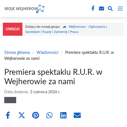
Przejdź
M
do
treści
Dołącz do nowej grupy
Wejherowo - Ogłoszenia |
UWAGA!
Sprzedam | Kupię | Zamienię | Praca
Strona główna
/
Wiadomości
/
Premiera spektaklu R.U.R. w
Wejherowie za nami
Premiera spektaklu R.U.R. w
Wejherowie za nami
Data dodania:
2 czerwca 2026 r.
Share
Share
Share
Share
Share
Share
on
on
on
on
on
on
Facebook
X
Pinterest
WhatsApp
LinkedIn
Email