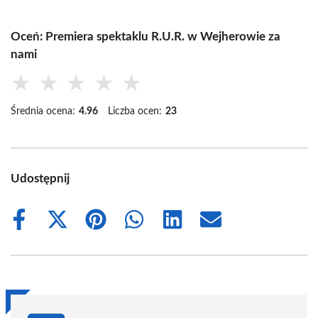
Oceń: Premiera spektaklu R.U.R. w Wejherowie za
nami
★
★
★
★
★
Średnia ocena:
4.96
Liczba ocen:
23
Udostępnij
Share
Share
Share
Share
Share
Share
on
on
on
on
on
on
Facebook
X
Pinterest
WhatsApp
LinkedIn
Email
(Twitter)