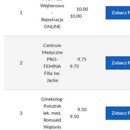
Wejherowo
10.00
1
-
Zobacz 
10.00
Rejestracja
ONLINE
Centrum
Medyczne
PRO-
9.75
2
Zobacz 
FEMINA
9.75
Filia św.
Jacka
Ginekolog-
Położnik
9.50
3
lek. med.
Zobacz 
9.50
Romuald
Wajlonis