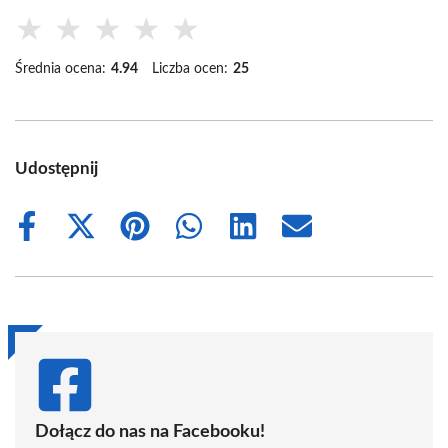
★
★
★
★
★
Średnia ocena:
4.94
Liczba ocen:
25
Udostępnij
Share
Share
Share
Share
Share
Share
on
on
on
on
on
on
Facebook
X
Pinterest
WhatsApp
LinkedIn
Email
(Twitter)
Dołącz do nas na Facebooku!