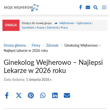
Przejdź
M
do
treści
Dołącz do nowej grupy
Wejherowo - Ogłoszenia |
UWAGA!
Sprzedam | Kupię | Zamienię | Praca
Strona główna
/
Firmy
/
Zdrowie
/
Ginekolog Wejherowo –
Najlepsi Lekarze w 2026 roku
Ginekolog Wejherowo – Najlepsi
Lekarze w 2026 roku
Data dodania:
1 sierpnia 2026 r.
Share
Share
Share
Share
Share
Share
on
on
on
on
on
on
Facebook
X
Pinterest
WhatsApp
LinkedIn
Email
(Twitter)