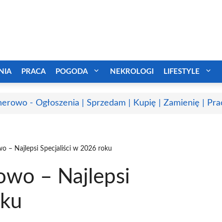
NIA
PRACA
POGODA
NEKROLOGI
LIFESTYLE
erowo - Ogłoszenia | Sprzedam | Kupię | Zamienię | Pra
o – Najlepsi Specjaliści w 2026 roku
owo – Najlepsi
oku