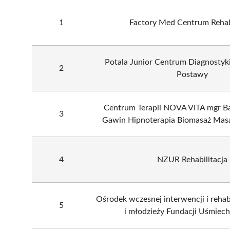
1
Factory Med Centrum Rehabi
Potala Junior Centrum Diagnostyki
2
Postawy
Centrum Terapii NOVA VITA mgr Ba
3
Gawin Hipnoterapia Biomasaż Mas
4
NZUR Rehabilitacja
Ośrodek wczesnej interwencji i rehabil
5
i młodzieży Fundacji Uśmiech