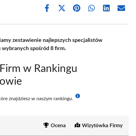
Share
Share
Share
Share
Share
Share
on
on
on
on
on
on
Facebook
X
Pinterest
WhatsApp
LinkedIn
Email
(Twitter)
wiamy zestawienie najlepszych specjalistów
u wybranych spośród 8 firm.
 Firm w Rankingu
rowie
które znajdziesz w naszym rankingu.
Ocena
Wizytówka Firmy