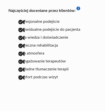
Najczęściej doceniane przez klientów:
profesjonalne podejście
indywidualne podejście do pacjenta
duża wiedza i doświadczenie
skuteczna rehabilitacja
miła atmosfera
zaangażowanie terapeutów
dokładne tłumaczenie terapii
komfort podczas wizyt