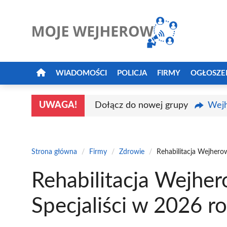
Przejdź
do
treści
WIADOMOŚCI
POLICJA
FIRMY
OGŁOSZE
UWAGA!
Dołącz do nowej grupy
Wejh
Strona główna
/
Firmy
/
Zdrowie
/
Rehabilitacja Wejherow
Rehabilitacja Wejher
Specjaliści w 2026 r