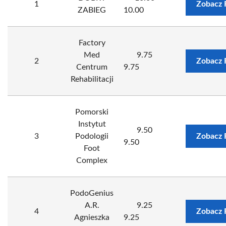
1
Zobacz 
ZABIEG
10.00
Factory
Med
9.75
2
Zobacz 
Centrum
9.75
Rehabilitacji
Pomorski
Instytut
9.50
3
Podologii
Zobacz 
9.50
Foot
Complex
PodoGenius
A.R.
9.25
4
Zobacz 
Agnieszka
9.25