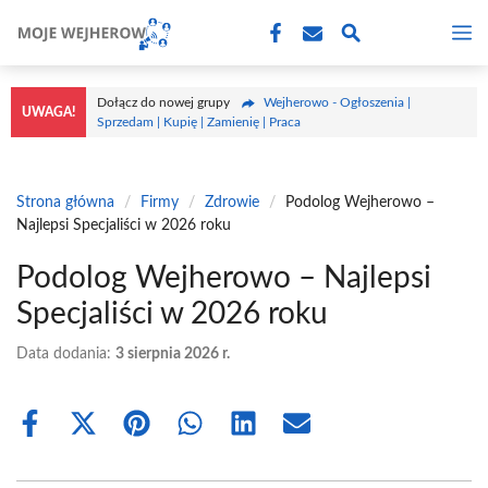
Przejdź
M
do
treści
Dołącz do nowej grupy
Wejherowo - Ogłoszenia |
UWAGA!
Sprzedam | Kupię | Zamienię | Praca
Strona główna
/
Firmy
/
Zdrowie
/
Podolog Wejherowo –
Najlepsi Specjaliści w 2026 roku
Podolog Wejherowo – Najlepsi
Specjaliści w 2026 roku
Data dodania:
3 sierpnia 2026 r.
Share
Share
Share
Share
Share
Share
on
on
on
on
on
on
Facebook
X
Pinterest
WhatsApp
LinkedIn
Email
(Twitter)