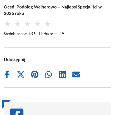
Oceń: Podolog Wejherowo – Najlepsi Specjaliści w
2026 roku
★
★
★
★
★
Średnia ocena:
4.95
Liczba ocen:
19
Udostępnij
Share
Share
Share
Share
Share
Share
on
on
on
on
on
on
Facebook
X
Pinterest
WhatsApp
LinkedIn
Email
(Twitter)