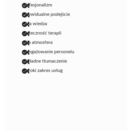
profesjonalizm
indywidualne podejście
duża wiedza
skuteczność terapii
miła atmosfera
zaangażowanie personelu
dokładne tłumaczenie
szeroki zakres usług