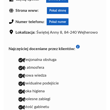
Strona www:
Pokaż stronę
Numer telefonu:
Pokaż numer
Lokalizacja:
Świętej Anny 8, 84-240 Wejherowo
Najczęściej doceniane przez klientów:
profesjonalna obsługa
miła atmosfera
fachowa wiedza
indywidualne podejście
wysoka higiena
bezbolesne zabiegi
czystość gabinetu