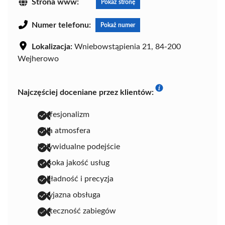
Strona www:
Pokaż stronę
Numer telefonu:
Pokaż numer
Lokalizacja:
Wniebowstąpienia 21, 84-200
Wejherowo
Najczęściej doceniane przez klientów:
profesjonalizm
miła atmosfera
indywidualne podejście
wysoka jakość usług
dokładność i precyzja
przyjazna obsługa
skuteczność zabiegów