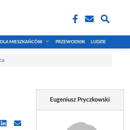
DLA MIESZKAŃCÓW
PRZEWODNIK
LUDZIE
ca
Eugeniusz Pryczkowski
e
Share
Share
on
on