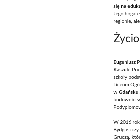
się na eduk
Jego bogate
regionie, a
Życio
Eugeniusz P
Kaszub.
Poch
szkoły pods
Liceum Ogól
w
Gdańsku
budownictwo
Podyplomow
W 2016 roku
Bydgoszczy.
Gruczą, któr