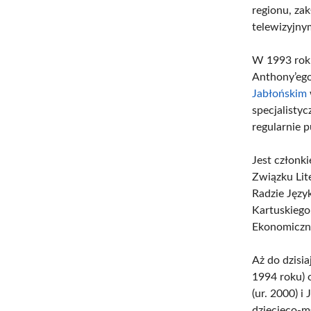
regionu, za
telewizyjny
W 1993 roku
Anthony’ego
Jabłońskim
specjalisty
regularnie 
Jest członk
Związku Lit
Radzie Języ
Kartuskiego
Ekonomiczne
Aż do dzisia
1994 roku) 
(ur. 2000) i
dziecięco-m