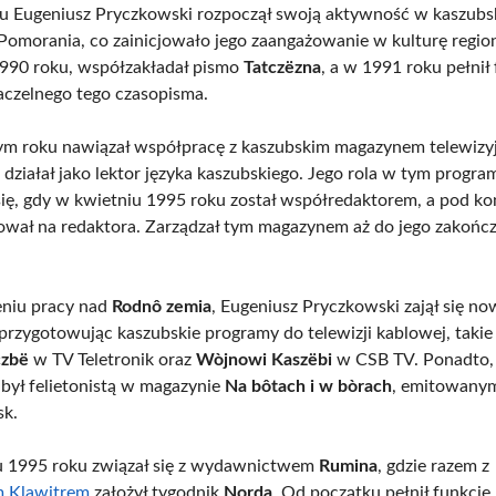
 Eugeniusz Pryczkowski rozpoczął swoją aktywność w kaszubs
omorania, co zainicjowało jego zaangażowanie w kulturę regio
1990 roku, współzakładał pismo
Tatczëzna
, a w 1991 roku pełnił
aczelnego tego czasopisma.
m roku nawiązał współpracę z kaszubskim magazynem telewiz
e działał jako lektor języka kaszubskiego. Jego rola w tym progra
się, gdy w kwietniu 1995 roku został współredaktorem, a pod k
wał na redaktora. Zarządzał tym magazynem aż do jego zakońc
eniu pracy nad
Rodnô zemia
, Eugeniusz Pryczkowski zajął się n
 przygotowując kaszubskie programy do telewizji kablowej, takie 
czbë
w TV Teletronik oraz
Wòjnowi Kaszëbi
w CSB TV. Ponadto, 
był felietonistą w magazynie
Na bôtach i w bòrach
, emitowanym
sk.
u 1995 roku związał się z wydawnictwem
Rumina
, gdzie razem z
m Klawitrem
założył tygodnik
Norda
. Od początku pełnił funkcję