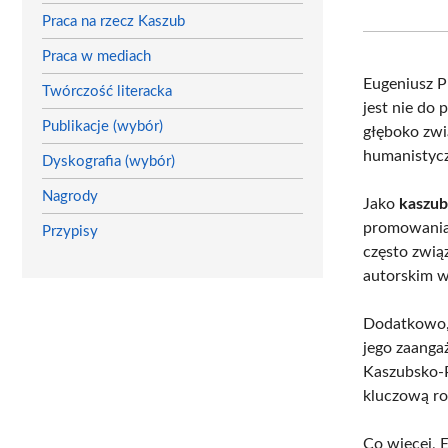
Praca na rzecz Kaszub
Praca w mediach
Eugeniusz P
Twórczość literacka
jest nie do 
Publikacje (wybór)
głęboko zwi
humanistycz
Dyskografia (wybór)
Nagrody
Jako
kaszubs
promowania 
Przypisy
często zwią
autorskim wn
Dodatkowo,
jego zaanga
Kaszubsko-
kluczową ro
Co więcej, 