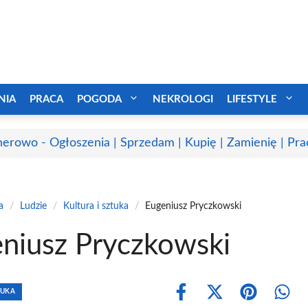
NIA
PRACA
POGODA
NEKROLOGI
LIFESTYLE
erowo - Ogłoszenia | Sprzedam | Kupię | Zamienię | Pra
a
/
Ludzie
/
Kultura i sztuka
/
Eugeniusz Pryczkowski
niusz Pryczkowski
TUKA
Share
Share
Share
Shar
on
on
on
on