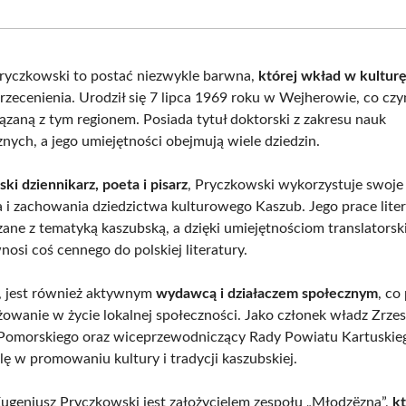
Facebook
X
Pinterest
What
(Twitter)
ryczkowski to postać niezwykle barwna,
której wkład w kultur
przecenienia. Urodził się 7 lipca 1969 roku w Wejherowie, co cz
ązaną z tym regionem. Posiada tytuł doktorski z zakresu nauk
nych, a jego umiejętności obejmują wiele dziedzin.
ki dziennikarz, poeta i pisarz
, Pryczkowski wykorzystuje swoje 
i zachowania dziedzictwa kulturowego Kaszub. Jego prace liter
zane z tematyką kaszubską, a dzięki umiejętnościom translatorsk
osi coś cennego do polskiej literatury.
 jest również aktywnym
wydawcą i działaczem społecznym
, co
żowanie w życie lokalnej społeczności. Jako członek władz Zrze
Pomorskiego oraz wiceprzewodniczący Rady Powiatu Kartuskie
lę w promowaniu kultury i tradycji kaszubskiej.
Eugeniusz Pryczkowski jest założycielem zespołu „Młodzëzna”,
kt