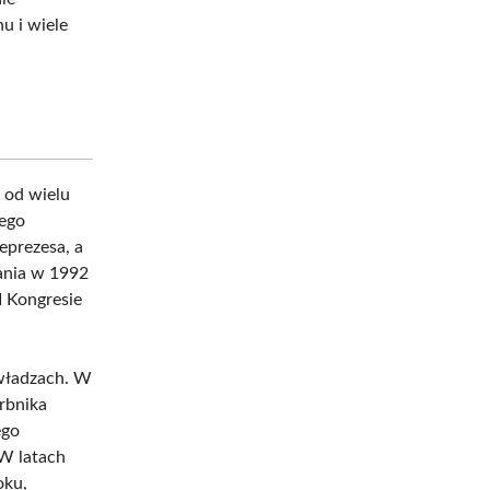
u i wiele
 od wielu
jego
eprezesa, a
łania w 1992
I Kongresie
 władzach. W
rbnika
ego
 W latach
oku,