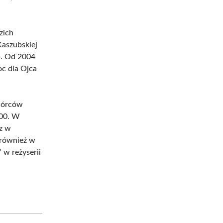
zich
aszubskiej
b. Od 2004
oc dla Ojca
Twórców
000. W
z w
ę również w
 w reżyserii