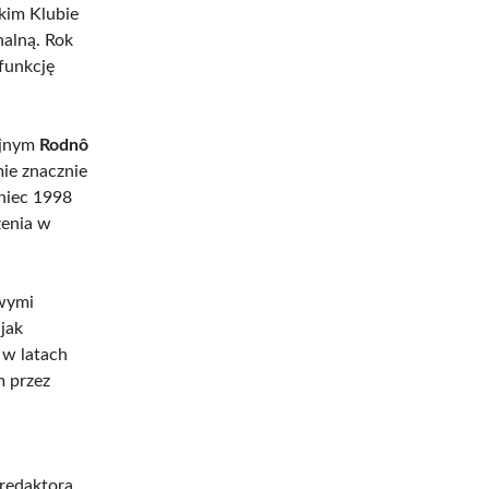
kim Klubie
nalną. Rok
 funkcję
yjnym
Rodnô
mie znacznie
oniec 1998
zenia w
owymi
jak
w latach
 przez
 redaktora