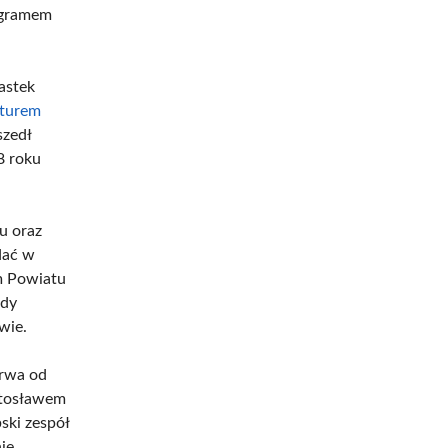
rogramem
astek
turem
szedł
8 roku
u oraz
dać w
m Powiatu
ady
wie.
trwa od
Witosławem
ski zespół
ie