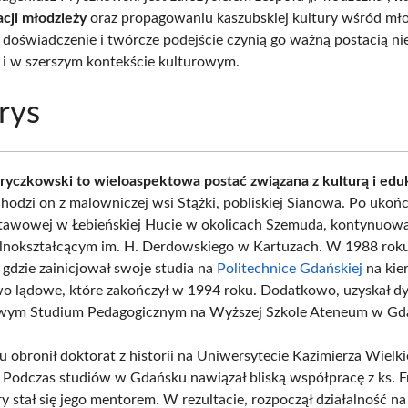
acji młodzieży
oraz propagowaniu kaszubskiej kultury wśród mło
 doświadczenie i twórcze podejście czynią go ważną postacią ni
le i w szerszym kontekście kulturowym.
rys
ryczkowski to wieloaspektowa postać związana z kulturą i edu
odzi on z malowniczej wsi Stążki, pobliskiej Sianowa. Po ukoń
tawowej w Łebieńskiej Hucie w okolicach Szemuda, kontynuow
nokształcącym im. H. Derdowskiego w Kartuzach. W 1988 roku o
, gdzie zainicjował swoje studia na
Politechnice Gdańskiej
na kie
 lądowe, które zakończył w 1994 roku. Dodatkowo, uzyskał d
ym Studium Pedagogicznym na Wyższej Szkole Ateneum w Gd
 obronił doktorat z historii na Uniwersytecie Kazimierza Wielk
 Podczas studiów w Gdańsku nawiązał bliską współpracę z ks. F
y stał się jego mentorem. W rezultacie, rozpoczął działalność na