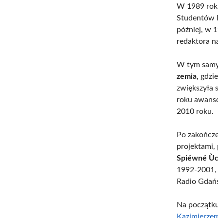
W 1989 roku
Studentów P
później, w 
redaktora n
W tym samy
zemia
, gdzi
zwiększyła 
roku awanso
2010 roku.
Po zakończ
projektami,
Spiéwné Ù
1992-2001, 
Radio Gdań
Na początk
Kazimierze