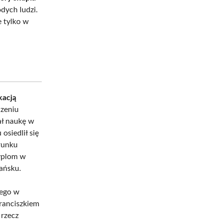
dych ludzi.
e tylko w
kacją
czeniu
ał naukę w
siedlił się
runku
yplom w
ańsku.
iego w
ranciszkiem
 rzecz