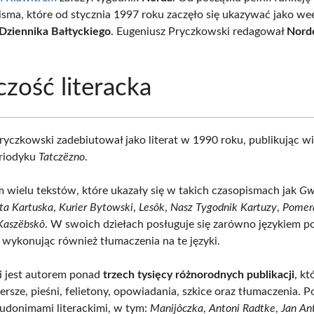
isma, które od stycznia 1997 roku zaczęło się ukazywać jako 
Dziennika Bałtyckiego
. Eugeniusz Pryczkowski redagował
Nord
zość literacka
ryczkowski zadebiutował jako literat w 1990 roku, publikując w
riodyku
Tatczëzno
.
m wielu tekstów, które ukazały się w takich czasopismach jak
Gw
ta Kartuska
,
Kurier Bytowski
,
Lesôk
,
Nasz Tygodnik Kartuzy
,
Pomer
Kaszëbskô
. W swoich dziełach posługuje się zarówno językiem pol
 wykonując również tłumaczenia na te języki.
i jest autorem ponad
trzech tysięcy różnorodnych publikacji
, kt
rsze, pieśni, felietony, opowiadania, szkice oraz tłumaczenia. P
udonimami literackimi, w tym:
Manijôczka
,
Antoni Radtke
,
Jan An