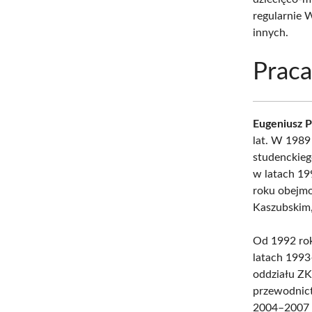
regularnie 
innych.
Praca
Eugeniusz 
lat. W 1989
studenckieg
w latach 19
roku obejmo
Kaszubskim,
Od 1992 rok
latach 1993
oddziału ZK
przewodnict
2004–2007 k