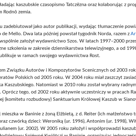
kładając kaszubskie czasopismo Tatczëzna oraz kolaborując z p
m Rodnô zemia.
 zadebiutował jako autor publikacji, wydając tłumaczenie powi
 de Mello. Dwa lata później powstał tygodnik Norda, razem z
Ar
wspólnie założył wydawnictwo Szos. W latach 1997–2000 prze
czne szkolenia w zakresie dziennikarstwa telewizyjnego, a od 199
publikuje w ramach swojego wydawnictwa Rost.
iem Związku Autorów i Kompozytorów Scenicznych od 2003 rok
eratów Polskich od 2005 roku. W 2004 roku miał zaszczyt zasia
ka Kaszubskiego. Natomiast w 2010 roku został wybrany radny
. Oprócz tego, od 2002 roku aktywnie uczestniczy w pracach R
j (komitetu rozbudowy) Sanktuarium Królowej Kaszub w Siano
j mieszka w Baninie z żoną Elżbietą, z d. Reiter (ich małżeństwo 
oraz czwórką dzieci: Weroniką (ur. 1996), Antonim (ur. 1998), 
 Julianem (ur. 2002). W 2005 roku założył i współprowadzi kaszub
łodzieżowy Spiéwné Kwiôtczi w Baninie, organizując jednocześn