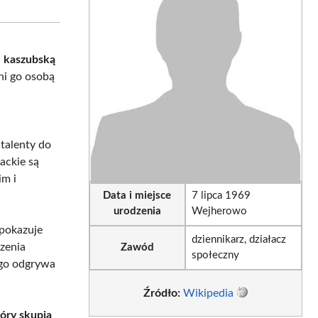
sApp
LinkedIn
Email
ę kaszubską
yni go osobą
talenty do
ackie są
im i
Data i miejsce
7 lipca 1969
urodzenia
Wejherowo
 pokazuje
dziennikarz, działacz
szenia
Zawód
społeczny
go odgrywa
Źródło:
Wikipedia
óry skupia