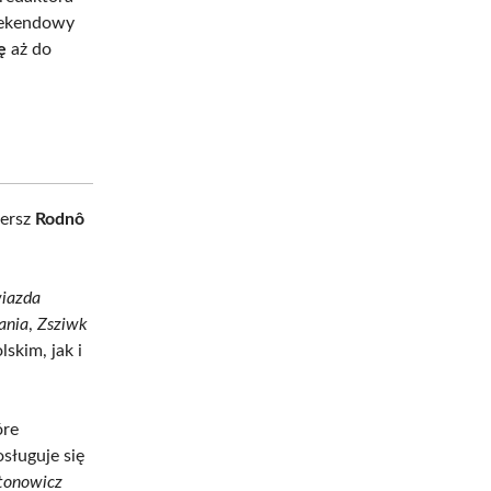
weekendowy
ę
aż do
iersz
Rodnô
iazda
ania
,
Zsziwk
skim, jak i
óre
osługuje się
tonowicz