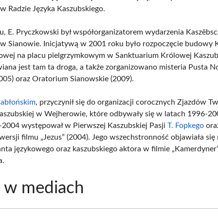
ę w Radzie Języka Kaszubskiego.
, E. Pryczkowski był współorganizatorem wydarzenia Kaszëbsc
 Sianowie. Inicjatywą w 2001 roku było rozpoczęcie budowy K
żowej na placu pielgrzymkowym w Sanktuarium Królowej Kaszu
iana jest tam ta droga, a także zorganizowano misteria Pusta N
005) oraz Oratorium Sianowskie (2009).
Jabłońskim
, przyczynił się do organizacji corocznych Zjazdów 
Kaszubskiej w Wejherowie, które odbywały się w latach 1996-2
-2004 występował w Pierwszej Kaszubskiej Pasji
T. Fopkego
ora
 wersji filmu „Jezus” (2004). Jego wszechstronność objawiała si
tanta językowego oraz kaszubskiego aktora w filmie „Kamerdyner”
a.
a w mediach