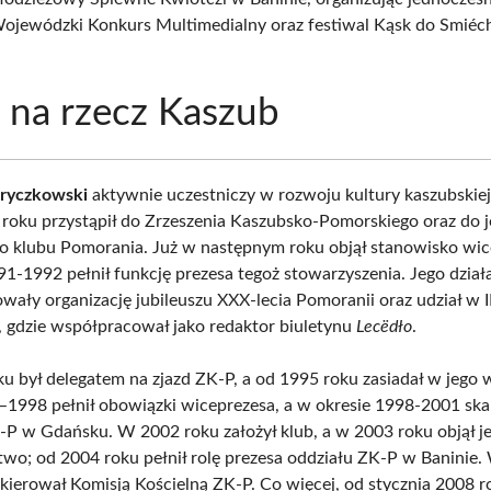
Wojewódzki Konkurs Multimedialny oraz festiwal Kąsk do Smiéch
 na rzecz Kaszub
Pryczkowski
aktywnie uczestniczy w rozwoju kultury kaszubskiej
 roku przystąpił do Zrzeszenia Kaszubsko-Pomorskiego oraz do 
o klubu Pomorania. Już w następnym roku objął stanowisko wic
91-1992 pełnił funkcję prezesa tegoż stowarzyszenia. Jego dzia
wały organizację jubileuszu XXX-lecia Pomoranii oraz udział w I
 gdzie współpracował jako redaktor biuletynu
Lecëdło
.
u był delegatem na zjazd ZK-P, a od 1995 roku zasiadał w jego
–1998 pełnił obowiązki wiceprezesa, a w okresie 1998-2001 ska
-P w Gdańsku. W 2002 roku założył klub, a w 2003 roku objął j
wo; od 2004 roku pełnił rolę prezesa oddziału ZK-P w Baninie.
ierował Komisją Kościelną ZK-P. Co więcej, od stycznia 2008 r