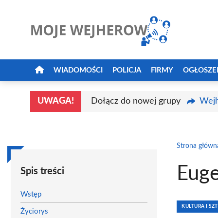
Przejdź
do
treści
WIADOMOŚCI
POLICJA
FIRMY
OGŁOSZE
UWAGA!
Dołącz do nowej grupy
Wejh
Strona główn
Euge
Spis treści
Wstęp
KULTURA I SZ
Życiorys