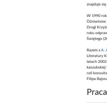
znajduje si
W 1990 roku
Òżniwinów w
Drogi Krzy
roku odpraw
Świętego (2
Razem z
A. 
Literatury 
latach 2002
kaszubskiej
roli konsul
Filipa Bajon
Prac