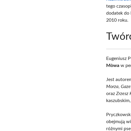
tego czasop
dodatek do
2010 roku.
Twórc
Eugeniusz P
Mòwa
w pe
Jest autore
Morza
,
Gaze
oraz
Zrzesz 
kaszubskim,
Pryczkowsk
obejmują wie
różnymi pse