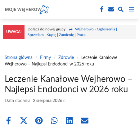
Przejdź
M
do
treści
Dołącz do nowej grupy
Wejherowo - Ogłoszenia |
UWAGA!
Sprzedam | Kupię | Zamienię | Praca
Strona główna
/
Firmy
/
Zdrowie
/
Leczenie Kanałowe
Wejherowo – Najlepsi Endodonci w 2026 roku
Leczenie Kanałowe Wejherowo –
Najlepsi Endodonci w 2026 roku
Data dodania:
2 sierpnia 2026 r.
Share
Share
Share
Share
Share
Share
on
on
on
on
on
on
Facebook
X
Pinterest
WhatsApp
LinkedIn
Email
(Twitter)