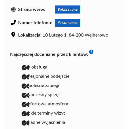
Strona www:
Pokaż stronę
Numer telefonu:
Pokaż numer
Lokalizacja:
10 Lutego 1, 84-200 Wejherowo
Najczęściej doceniane przez klientów:
miła obsługa
profesjonalne podejście
bezbolesne zabiegi
nowoczesny sprzęt
komfortowa atmosfera
szybkie terminy wizyt
dokładne wyjaśnienia