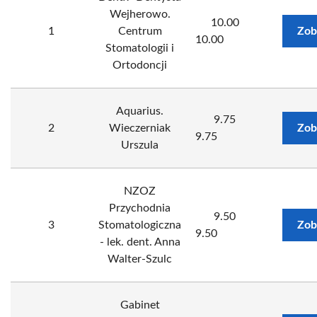
Wejherowo.
10.00
1
Centrum
Zob
10.00
Stomatologii i
Ortodoncji
Aquarius.
9.75
2
Wieczerniak
Zob
9.75
Urszula
NZOZ
Przychodnia
9.50
3
Stomatologiczna
Zob
9.50
- lek. dent. Anna
Walter-Szulc
Gabinet