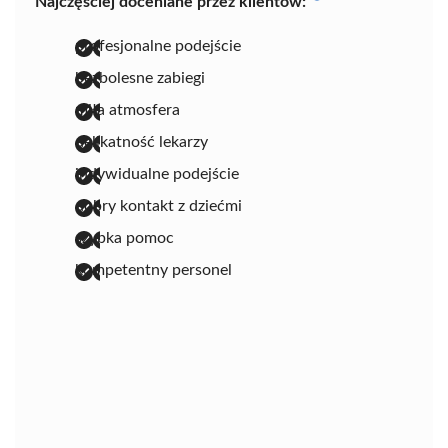
Najczęściej doceniane przez klientów:
profesjonalne podejście
bezbolesne zabiegi
miła atmosfera
delikatność lekarzy
indywidualne podejście
dobry kontakt z dziećmi
szybka pomoc
kompetentny personel