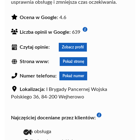
usprawnia obsługę i zmniejsza czas oczekiwania.
Ocena w Google:
4.6
Liczba opinii w Google:
639
Czytaj opinie:
Zobacz profil
Strona www:
Pokaż stronę
Numer telefonu:
Pokaż numer
Lokalizacja:
I Brygady Pancernej Wojska
Polskiego 36, 84-200 Wejherowo
Najczęściej doceniane przez klientów:
miła obsługa