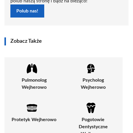
polub naszą stronę i bądź na bieżąco!
Polub nas!
Zobacz Także
Pulmonolog
Psycholog
Wejherowo
Wejherowo
Protetyk Wejherowo
Pogotowie
Dentystyczne