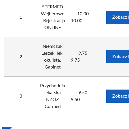
STERMED
Wejherowo
10.00
1
Zobacz 
- Rejestracja
10.00
ONLINE
Niemczuk
Leszek, lek.
9.75
2
Zobacz 
okulista.
9.75
Gabinet
Przychodnia
lekarska
9.50
3
Zobacz 
NZOZ
9.50
Cormed