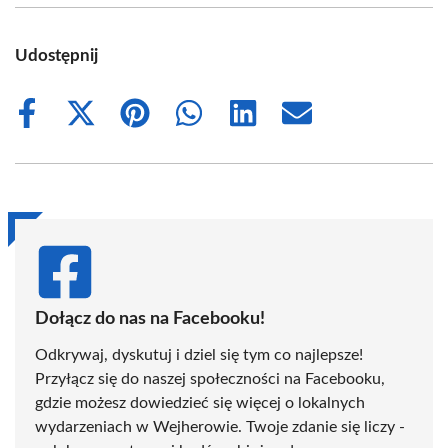
Udostępnij
Share
Share
Share
Share
Share
Share
on
on
on
on
on
on
Facebook
X
Pinterest
WhatsApp
LinkedIn
Email
(Twitter)
Dołącz do nas na Facebooku!
Odkrywaj, dyskutuj i dziel się tym co najlepsze!
Przyłącz się do naszej społeczności na Facebooku,
gdzie możesz dowiedzieć się więcej o lokalnych
wydarzeniach w Wejherowie. Twoje zdanie się liczy -