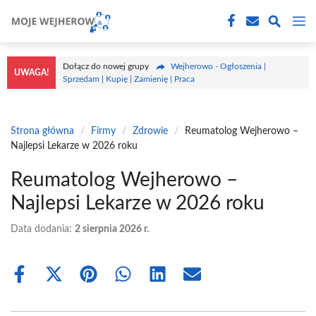
Przejdź
M
do
treści
Dołącz do nowej grupy
Wejherowo - Ogłoszenia |
UWAGA!
Sprzedam | Kupię | Zamienię | Praca
Strona główna
/
Firmy
/
Zdrowie
/
Reumatolog Wejherowo –
Najlepsi Lekarze w 2026 roku
Reumatolog Wejherowo –
Najlepsi Lekarze w 2026 roku
Data dodania:
2 sierpnia 2026 r.
Share
Share
Share
Share
Share
Share
on
on
on
on
on
on
Facebook
X
Pinterest
WhatsApp
LinkedIn
Email
(Twitter)